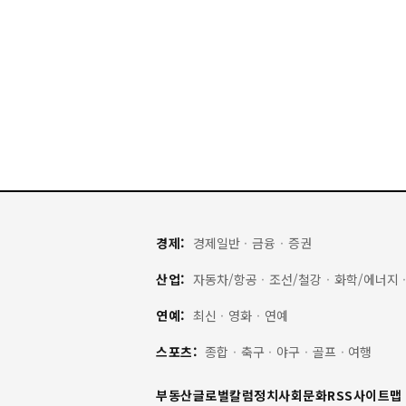
경제:
경제일반
·
금융
·
증권
산업:
자동차/항공
·
조선/철강
·
화학/에너지
연예:
최신
·
영화
·
연예
스포츠:
종합
·
축구
·
야구
·
골프
·
여행
부동산
글로벌
칼럼
정치
사회
문화
RSS
사이트맵