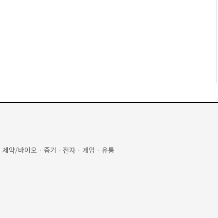
·
제약/바이오
·
중기
·
전자
·
게임
·
유통