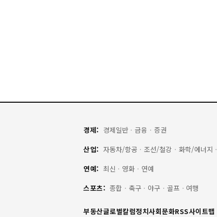
경제:
경제일반
·
금융
·
증권
산업:
자동차/항공
·
조선/철강
·
화학/에너지
연예:
최신
·
영화
·
연예
스포츠:
종합
·
축구
·
야구
·
골프
·
여행
부동산
글로벌
칼럼
정치
사회
문화
RSS
사이트맵