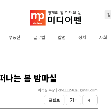
부동산
글로벌
칼럼
정치
사회
 떠나는 봄 밤마실
이석원 부장 | che112582@gmail.com
가 +
프린트
가 -