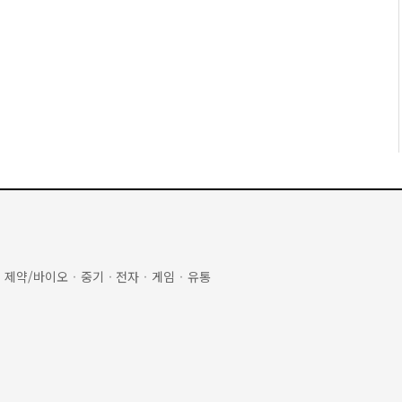
·
제약/바이오
·
중기
·
전자
·
게임
·
유통