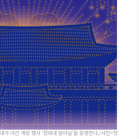
와대가 야간 개방 행사 ‘청와대 밤마실’을 운영한다./사진=청