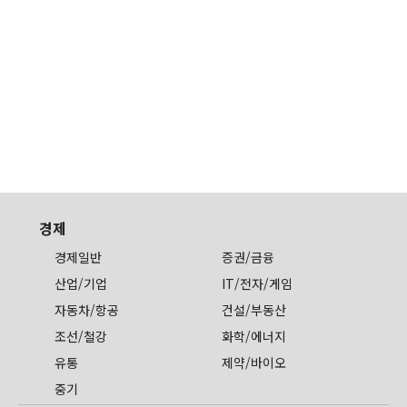
경제
경제일반
증권/금융
산업/기업
IT/전자/게임
자동차/항공
건설/부동산
조선/철강
화학/에너지
유통
제약/바이오
중기