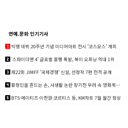
연예.문화 인기기사
looks_one
빅뱅 데뷔 20주년 기념 미디어아트 전시 '코스모스' 개최
looks_two
'스파이더맨 4' 글로벌 흥행 폭발, 북미 오프닝 역대 1위
looks_3
제22회 JIMFF '국제경쟁' 신설, 선정작 7편 전격 공개
looks_4
황정민을 흔드는 손, 사생활 논란 장기전 우려 속 영화계도 리스크
looks_5
BTS·에이티즈·이찬원·코르티스 등, KM차트 7월 월간 정상