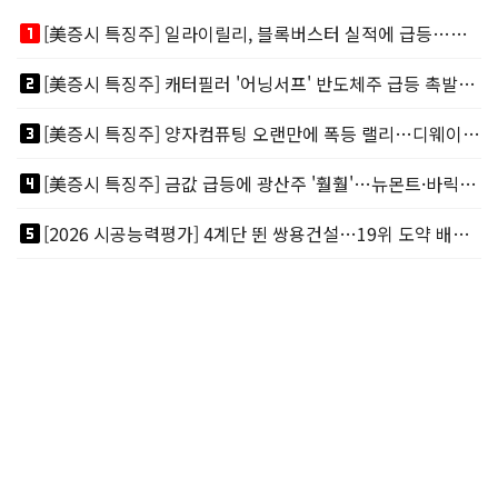
looks_one
[美증시 특징주] 일라이릴리, 블록버스터 실적에 급등…마운자로 매출 폭발
looks_two
[美증시 특징주] 캐터필러 '어닝서프' 반도체주 급등 촉발…"AI 데이터센터 건설 강력"
looks_3
[美증시 특징주] 양자컴퓨팅 오랜만에 폭등 랠리…디웨이브·아이온큐 주도
looks_4
[美증시 특징주] 금값 급등에 광산주 '훨훨'…뉴몬트·바릭마이닝 주도
looks_5
[2026 시공능력평가] 4계단 뛴 쌍용건설…19위 도약 배경엔 ‘재무체력’