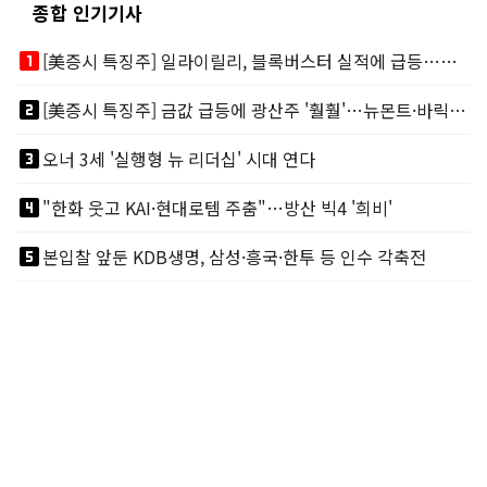
종합 인기기사
looks_one
[美증시 특징주] 일라이릴리, 블록버스터 실적에 급등…마운자로 매출 폭발
looks_two
[美증시 특징주] 금값 급등에 광산주 '훨훨'…뉴몬트·바릭마이닝 주도
looks_3
오너 3세 '실행형 뉴 리더십' 시대 연다
looks_4
"한화 웃고 KAI·현대로템 주춤"…방산 빅4 '희비'
looks_5
본입찰 앞둔 KDB생명, 삼성·흥국·한투 등 인수 각축전