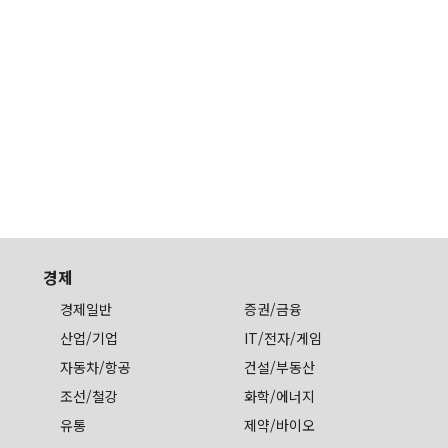
경제
경제일반
증권/금융
산업/기업
IT/전자/게임
자동차/항공
건설/부동산
조선/철강
화학/에너지
유통
제약/바이오