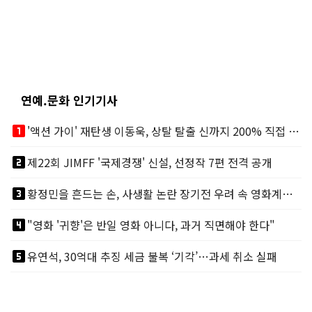
연예.문화 인기기사
looks_one
'액션 가이' 재탄생 이동욱, 상탈 탈출 신까지 200% 직접 소화
looks_two
제22회 JIMFF '국제경쟁' 신설, 선정작 7편 전격 공개
looks_3
황정민을 흔드는 손, 사생활 논란 장기전 우려 속 영화계도 리스크
looks_4
"영화 '귀향'은 반일 영화 아니다, 과거 직면해야 한다"
looks_5
유연석, 30억대 추징 세금 불복 ‘기각’…과세 취소 실패