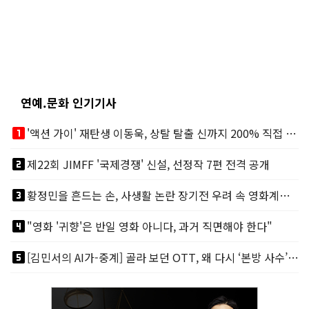
연예.문화 인기기사
looks_one
'액션 가이' 재탄생 이동욱, 상탈 탈출 신까지 200% 직접 소화
looks_two
제22회 JIMFF '국제경쟁' 신설, 선정작 7편 전격 공개
looks_3
황정민을 흔드는 손, 사생활 논란 장기전 우려 속 영화계도 리스크
looks_4
"영화 '귀향'은 반일 영화 아니다, 과거 직면해야 한다"
looks_5
[김민서의 AI가-중계] 골라 보던 OTT, 왜 다시 ‘본방 사수’를 부르나