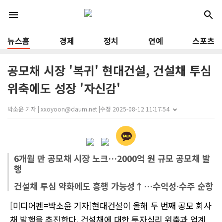
menu
search
뉴스홈
경제
정치
연예
스포츠
공모채 시장 '복귀' 현대건설, 건설채 투심
위축에도 성장 '자신감'
박소윤 기자 | xxoyoon@daum.net |
수정 2025-08-12 11:17:54
6개월 만 공모채 시장 노크…2000억 원 규모 공모채 발
행
건설채 투심 약화에도 흥행 가능성↑…수익성∙수주 순항
[미디어펜=박소윤 기자]현대건설이 올해 두 번째 공모 회사
채 발행을 추진한다. 건설채에 대한 투자심리 위축과 업계