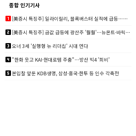
종합 인기기사
looks_one
[美증시 특징주] 일라이릴리, 블록버스터 실적에 급등…마운자로 매출 폭발
looks_two
[美증시 특징주] 금값 급등에 광산주 '훨훨'…뉴몬트·바릭마이닝 주도
looks_3
오너 3세 '실행형 뉴 리더십' 시대 연다
looks_4
"한화 웃고 KAI·현대로템 주춤"…방산 빅4 '희비'
looks_5
본입찰 앞둔 KDB생명, 삼성·흥국·한투 등 인수 각축전