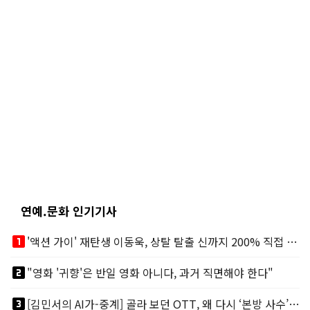
연예.문화 인기기사
looks_one
'액션 가이' 재탄생 이동욱, 상탈 탈출 신까지 200% 직접 소화
looks_two
"영화 '귀향'은 반일 영화 아니다, 과거 직면해야 한다"
looks_3
[김민서의 AI가-중계] 골라 보던 OTT, 왜 다시 ‘본방 사수’를 부르나