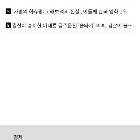
looks_4
'사랑의 하츄핑: 고래보석의 전설', 이틀째 한국 영화 1위
looks_5
경찰이 송치한 이재룡 음주운전 '술타기' 의혹, 검찰이 불기소
경제