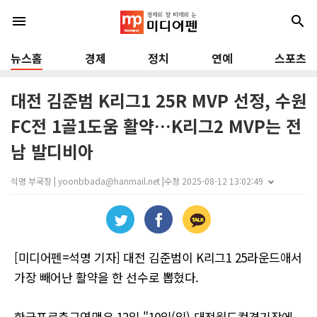
menu
search
뉴스홈
경제
정치
연예
스포츠
대전 김준범 K리그1 25R MVP 선정, 수원
FC전 1골1도움 활약…K리그2 MVP는 전
남 발디비아
석명 부국장 | yoonbbada@hanmail.net |
수정 2025-08-12 13:02:49
[미디어펜=석명 기자] 대전 김준범이 K리그1 25라운드애서
가장 빼어난 활약을 한 선수로 뽑혔다.
한국프로축구연맹은 12일 "10일(일) 대전월드컵경기장에