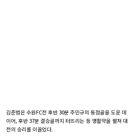
김준범은 수원FC전 후반 30분 주민규의 동점골을 도운 데
이어, 후반 37분 결승골까지 터뜨리는 등 맹활약을 펼쳐 대
전의 승리를 이끌었다.