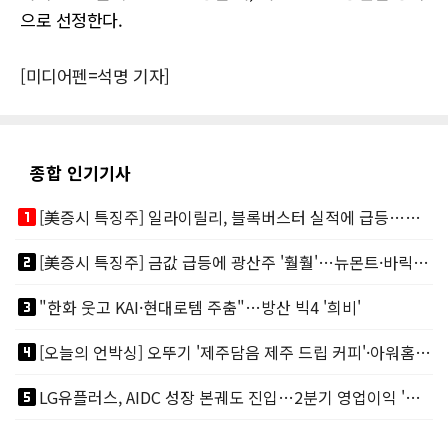
으로 선정한다.
[미디어펜=석명 기자]
종합 인기기사
looks_one
[美증시 특징주] 일라이릴리, 블록버스터 실적에 급등…마운자로 매출 폭발
looks_two
[美증시 특징주] 금값 급등에 광산주 '훨훨'…뉴몬트·바릭마이닝 주도
looks_3
"한화 웃고 KAI·현대로템 주춤"…방산 빅4 '희비'
looks_4
[오늘의 언박싱] 오뚜기 '제주담음 제주 드립 커피'·아워홈 ‘갓석박지’ 外
looks_5
LG유플러스, AIDC 성장 본궤도 진입…2분기 영업이익 '역대 최대'