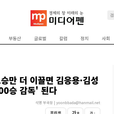
부동산
글로벌
칼럼
정치
사회
1승만 더 이끌면 김응용·김성
00승 감독' 된다
석명 부국장 | yoonbbada@hanmail.net
가 +
프린트
가 -