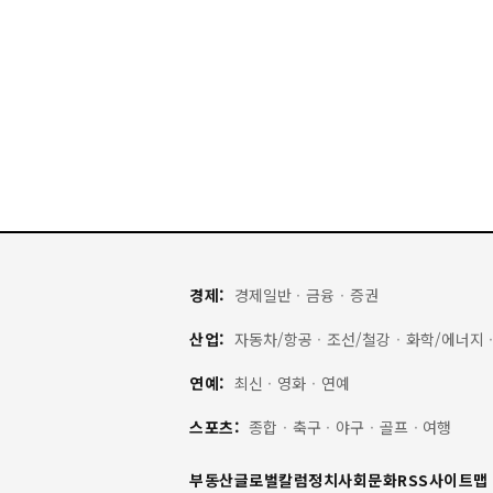
경제:
경제일반
·
금융
·
증권
산업:
자동차/항공
·
조선/철강
·
화학/에너지
연예:
최신
·
영화
·
연예
스포츠:
종합
·
축구
·
야구
·
골프
·
여행
부동산
글로벌
칼럼
정치
사회
문화
RSS
사이트맵