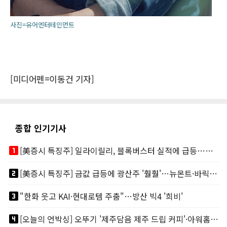
사진=유어엔터테인먼트
[미디어펜=이동건 기자]
종합 인기기사
looks_one
[美증시 특징주] 일라이릴리, 블록버스터 실적에 급등…마운자로 매출 폭발
looks_two
[美증시 특징주] 금값 급등에 광산주 '훨훨'…뉴몬트·바릭마이닝 주도
looks_3
"한화 웃고 KAI·현대로템 주춤"…방산 빅4 '희비'
looks_4
[오늘의 언박싱] 오뚜기 '제주담음 제주 드립 커피'·아워홈 ‘갓석박지’ 外