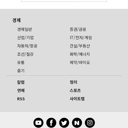
경제
경제일반
증권/금융
산업/기업
IT/전자/게임
자동차/항공
건설/부동산
조선/철강
화학/에너지
유통
제약/바이오
중기
칼럼
정치
연예
스포츠
RSS
사이트맵