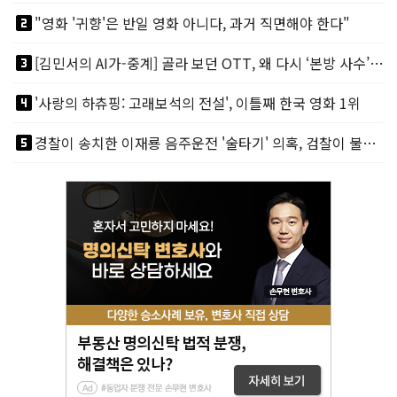
looks_two
"영화 '귀향'은 반일 영화 아니다, 과거 직면해야 한다"
looks_3
[김민서의 AI가-중계] 골라 보던 OTT, 왜 다시 ‘본방 사수’를 부르나
looks_4
'사랑의 하츄핑: 고래보석의 전설', 이틀째 한국 영화 1위
looks_5
경찰이 송치한 이재룡 음주운전 '술타기' 의혹, 검찰이 불기소