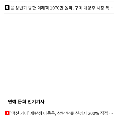
looks_5
올 상반기 방한 외래객 1070만 돌파, 구미·대양주 시장 폭발적 성장
연예.문화 인기기사
looks_one
'액션 가이' 재탄생 이동욱, 상탈 탈출 신까지 200% 직접 소화