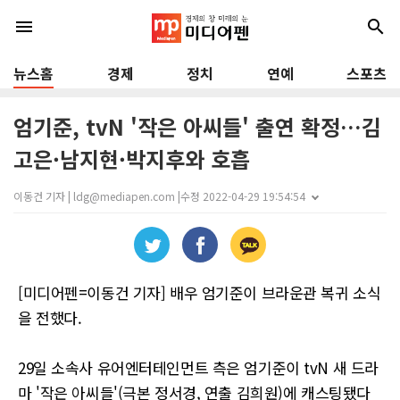
menu
search
뉴스홈
경제
정치
연예
스포츠
엄기준, tvN '작은 아씨들' 출연 확정…김
고은·남지현·박지후와 호흡
이동건 기자 | ldg@mediapen.com |
수정 2022-04-29 19:54:54
[미디어펜=이동건 기자] 배우 엄기준이 브라운관 복귀 소식
을 전했다.
29일 소속사 유어엔터테인먼트 측은 엄기준이 tvN 새 드라
마 '작은 아씨들'(극본 정서경, 연출 김희원)에 캐스팅됐다