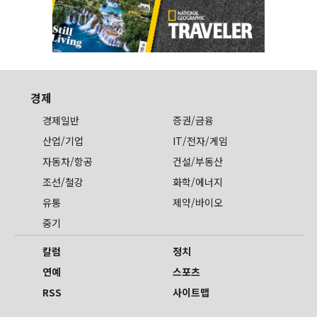
경제
경제일반
증권/금융
산업/기업
IT/전자/게임
자동차/항공
건설/부동산
조선/철강
화학/에너지
유통
제약/바이오
중기
칼럼
정치
연예
스포츠
RSS
사이트맵