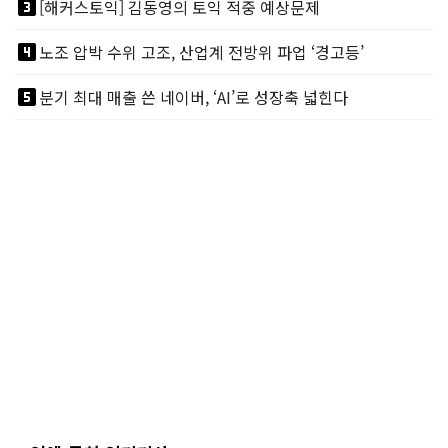
looks_3
[해커스토익] 김동영의 토익 적중 예상문제
looks_4
노조 압박 수위 고조, 산업계 전방위 파업 ‘경고등’
looks_5
분기 최대 매출 쓴 네이버, ‘AI’로 성장축 넓힌다