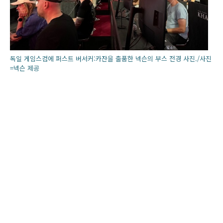
독일 게임스컴에 퍼스트 버서커:카잔을 출품한 넥슨의 부스 전경 사진./사진
=넥슨 제공