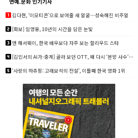
연예.문화 인기기사
looks_one
김다현, ‘이모티콘’으로 보여줄 새 얼굴…성숙해진 비주얼
looks_two
[화보] 임영웅, 10년의 시간을 담은 눈빛
looks_3
앤 해서웨이, 한국 배우보다 자주 보는 할리우드 스타
looks_4
[김민서의 AI가-중계] 골라 보던 OTT, 왜 다시 ‘본방 사수’를 부르나
looks_5
'사랑의 하츄핑: 고래보석의 전설', 이틀째 한국 영화 1위