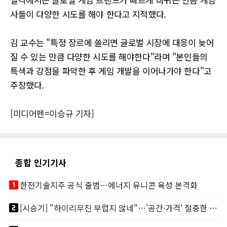
사들이 다양한 시도를 해야 한다고 지적했다.
김 교수는 "특정 장르에 쏠리면 글로벌 시장에 대응이 늦어
질 수 있는 만큼 다양한 시도를 해야한다"라며 "본인들의
특색과 강점을 파악한 후 게임 개발을 이어나가야 한다"고
주장했다.
[미디어펜=이승규 기자]
종합 인기기사
looks_one
한전기술지주 공식 출범…에너지 유니콘 육성 본격화
looks_two
[시승기] "하이리무진 부럽지 않네"…'공간·가격' 절충한 카니발 하이루프