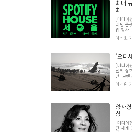
최대 
최
[미디어
리밍 플랫
업 행사 
이석원 기자
'오디세
[미디어
신작 영화
맨: 브랜드
이석원 기자
양자경,
상
[미디어
전 세계 