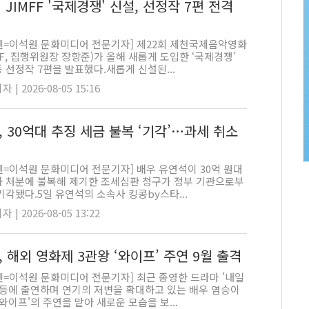
 JIMFF '국제경쟁' 신설, 선정작 7편 전격
펜=이석원 문화미디어 전문기자] 제22회 제천국제음악영화
FF, 집행위원장 장항준)가 올해 새롭게 도입한 ‘국제경쟁’
 선정작 7편을 발표했다.새롭게 신설된...
 | 2026-08-05 15:16
 30억대 추징 세금 불복 ‘기각’…과세 취소
펜=이석원 문화미디어 전문기자] 배우 유연석이 30억 원대
과 처분에 불복해 제기한 조세심판 청구가 정부 기관으로부
기각됐다.5일 유연석의 소속사 킹콩by스타...
 | 2026-08-05 13:22
 해외 영화제 3관왕 ‘와이프’ 주연 9월 출격
펜=이석원 문화미디어 전문기자] 최근 종영한 드라마 '내일
' 등에 출연하며 연기의 저변을 확대하고 있는 배우 염승이
'와이프'의 주연을 맡아 새로운 모습을 보...