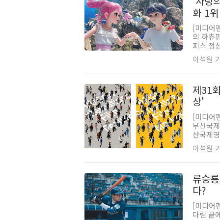
'사랑의
화 1위
[미디어
의 하츄
피스 정상
이석원 기자
제31회
상'
[미디어
부산국제영
산국제영
이석원 기자
류승룡
다?
[미디어
다림 끝에