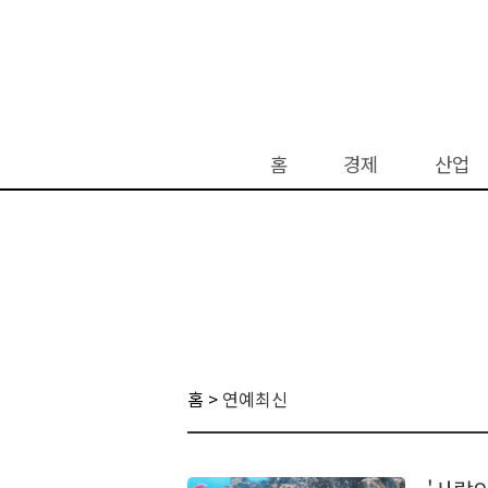
홈
경제
산업
홈 >
연예최신