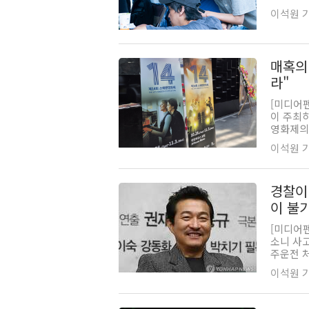
이석원 기자
매혹의
라"
[미디어
이 주최
영화제의 
이석원 기자
경찰이
이 불
[미디어
소니 사고
주운전 처
이석원 기자