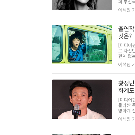
회 부산국
이석원 기자
출연작=
것은?
[미디어
로 자신
한계 없는
이석원 기자
황정민
화계도
[미디어
둘러싼 
영화계 전
이석원 기자