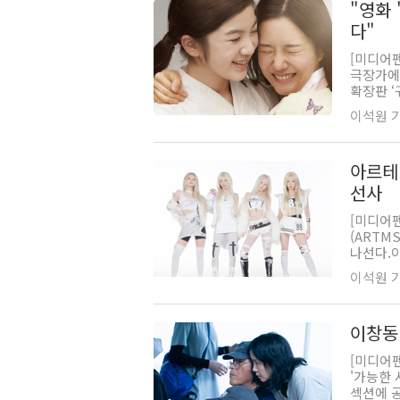
"영화 
다"
[미디어
극장가에 
확장판 ‘
이석원 기자
아르테
선사
[미디어
(ARTM
나선다.아
이석원 기자
이창동
[미디어
'가능한 
섹션에 공