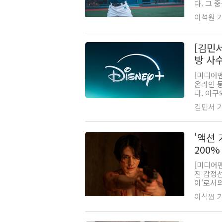
다. 그 
이석원 기자
[김민서
방 사
[미디어
온라인 동
다. 야구
김민서 기자
'액션 
200%
[미디어
진 감정선
이'로서의
이석원 기자