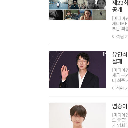
제22회
공개
[미디어
제(JIM
부문 최종
이석원 기자
유연석,
실패
[미디어
세금 부
터 최종 
이석원 기자
염승이,
[미디어
도 출근
가 영화 