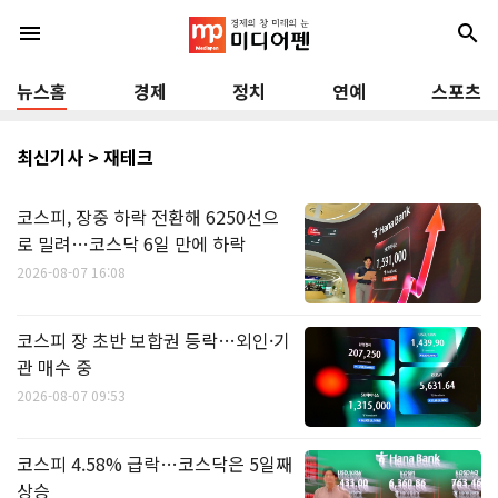
menu
search
뉴스홈
경제
정치
연예
스포츠
최신기사 > 재테크
코스피, 장중 하락 전환해 6250선으
로 밀려…코스닥 6일 만에 하락
2026-08-07 16:08
코스피 장 초반 보합권 등락…외인·기
관 매수 중
2026-08-07 09:53
코스피 4.58% 급락…코스닥은 5일째
상승