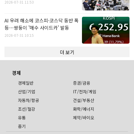
2026-07-31 11:53
AI 우려 해소에 코스피·코스닥 동반 폭
등…쌍둥이 '매수 사이드카' 발동
2026-07-31 10:15
더 보기
경제
경제일반
증권/금융
산업/기업
IT/전자/게임
자동차/항공
건설/부동산
조선/철강
화학/에너지
유통
제약/바이오
중기