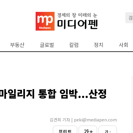
부동산
글로벌
칼럼
정치
사회
마일리지 통합 임박...산정
김견희 기자 | peki@mediapen.com
가 +
프린트
가 -