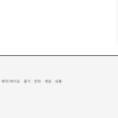
·
제약/바이오
·
중기
·
전자
·
게임
·
유통