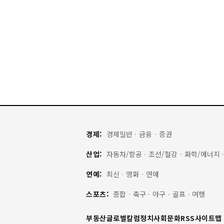
경제:
경제일반
·
금융
·
증권
산업:
자동차/항공
·
조선/철강
·
화학/에너지
연예:
최신
·
영화
·
연예
스포츠:
종합
·
축구
·
야구
·
골프
·
여행
부동산
글로벌
칼럼
정치
사회
문화
RSS
사이트맵