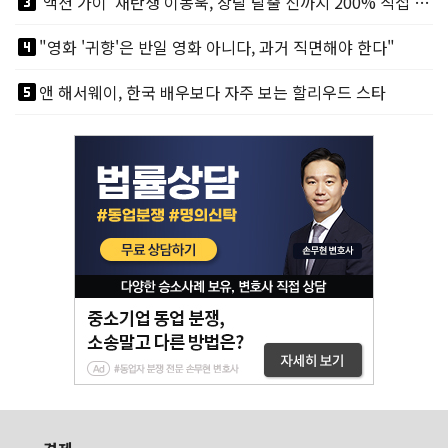
looks_3
'액션 가이' 재탄생 이동욱, 상탈 탈출 신까지 200% 직접 소화
looks_4
"영화 '귀향'은 반일 영화 아니다, 과거 직면해야 한다"
looks_5
앤 해서웨이, 한국 배우보다 자주 보는 할리우드 스타