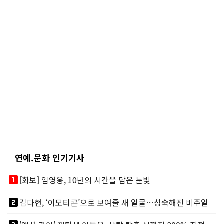
연예.문화 인기기사
looks_one
[화보] 임영웅, 10년의 시간을 담은 눈빛
looks_two
김다현, ‘이모티콘’으로 보여줄 새 얼굴…성숙해진 비주얼