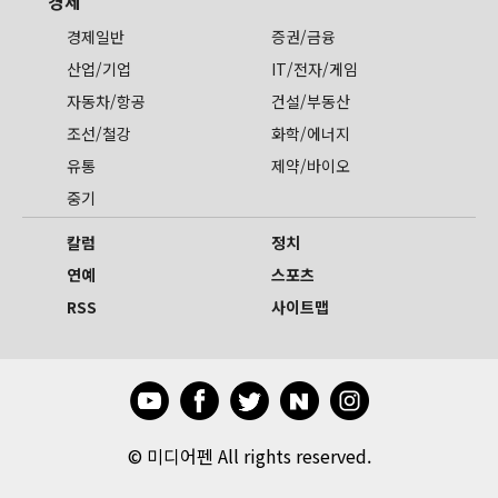
경제
경제일반
증권/금융
산업/기업
IT/전자/게임
자동차/항공
건설/부동산
조선/철강
화학/에너지
유통
제약/바이오
중기
칼럼
정치
연예
스포츠
RSS
사이트맵
©
미디어펜 All rights reserved.