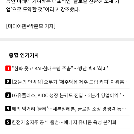
능한 미래에 기여하는 대표적인 ‘글로벌 친환경 소재 기
업’으로 도약할 것”이라고 강조했다.
[미디어펜=박준모 기자]
종합 인기기사
looks_one
"한화 웃고 KAI·현대로템 주춤"…방산 빅4 '희비'
looks_two
[오늘의 언박싱] 오뚜기 '제주담음 제주 드립 커피'·아워홈 ‘갓석박지’ 外
looks_3
LG유플러스, AIDC 성장 본궤도 진입…2분기 영업이익 '역대 최대'
looks_4
해외 먹거리 ‘불티’…세븐일레븐, 글로벌 소싱 경쟁력 통했다
looks_5
한전기술지주 공식 출범…에너지 유니콘 육성 본격화