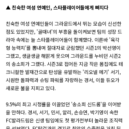
▲ 친숙한 여성 연예인, 스타플레이어들에게 빠지다
친숙한 여성 연예인들이 그라운드에서 뛰는 모습이 신선한
점도 있었지만, '골때녀'의 부흥을 돌이켜보면 팀의 성장 드
라마 속에는 늘 스타플레이어들이 함께했다. 이른바 '육각
형 능력치'를 뽐내며 절대자로 군림했던 시즌1의 박선영이
그랬고, 생글생글 해맑게 웃으며 그라운드를 누비던 시즌2
의 송소희가 그랬다. 시즌3로 접어든 지금 작은 몸집에도 테
크니컬한 발재간으로 탄성을 유발하는 '리오넬 메기' 서기,
시원한 돌파력과 슈팅 파워를 자랑하는 경서, 이들 듀오가
새로운 불을 지피고 있다.
9.5%의 최고 시청률을 이끌었던 '송소희 신드롬'을 이어받
을 만하다. 경서, 서기, 민서, 알리, 손승연, 박기영이 속한
FC발라드림은 신생 팀임에도 첫 평가전부터 놀라운 조직력
을 선보였다. FC탑걸과의 경기로 최악의 수중전을 거친 뒤