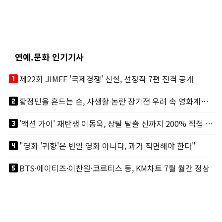
연예.문화 인기기사
looks_one
제22회 JIMFF '국제경쟁' 신설, 선정작 7편 전격 공개
looks_two
황정민을 흔드는 손, 사생활 논란 장기전 우려 속 영화계도 리스크
looks_3
'액션 가이' 재탄생 이동욱, 상탈 탈출 신까지 200% 직접 소화
looks_4
"영화 '귀향'은 반일 영화 아니다, 과거 직면해야 한다"
looks_5
BTS·에이티즈·이찬원·코르티스 등, KM차트 7월 월간 정상