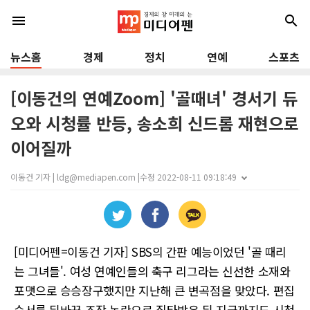
menu
search
뉴스홈
경제
정치
연예
스포츠
[이동건의 연예Zoom] '골때녀' 경서기 듀
오와 시청률 반등, 송소희 신드롬 재현으로
이어질까
이동건 기자 | ldg@mediapen.com |
수정 2022-08-11 09:18:49
[미디어펜=이동건 기자] SBS의 간판 예능이었던 '골 때리
는 그녀들'. 여성 연예인들의 축구 리그라는 신선한 소재와
포맷으로 승승장구했지만 지난해 큰 변곡점을 맞았다. 편집
순서를 뒤바꾼 조작 논란으로 질타받은 뒤 지금까지도 시청