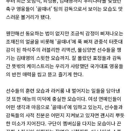
부터 최근 오범석, 최성용, 김태영까지 우리나라를 빛냈던
축구 영웅들이 '골때녀' 팀의 감독으로서 보이는 모습도 맛
스러운 볼거리가 됐다.
웬만해선 동요하는 법이 없지만 조금씩 감정이 삐져나오는
조재진의 얼굴을 비롯해 '골때녀'에 푹 빠져 관중석 터줏대
감이 된 하석주의 러블리한 리액션, 물심양면 선수들을 챙
기는 김태영의 스윗한 모습까지. 잘 몰랐던 표정들과 감독
간 뜻밖의 케미스트리는 우리가 사랑했던 국가대표 영웅들
의 반전 매력을 씹고 뜯고 즐기게 한다.
선수들의 훈련 모습과 라커룸 내 벌어지는 일들을 담아낸
것 또한 예능의 미덕에 충실한 모습이다. 여성 연예인들이
어떤 생각과 마음으로 '골때녀'에 임하고 있는지, 선수들과
감독들의 사적 친분은 어떤지 지켜보고 있자면 괜시리 뿌듯
한 미소가 지어진다. 구단이 멤버십을 다지는 모습이나 끈