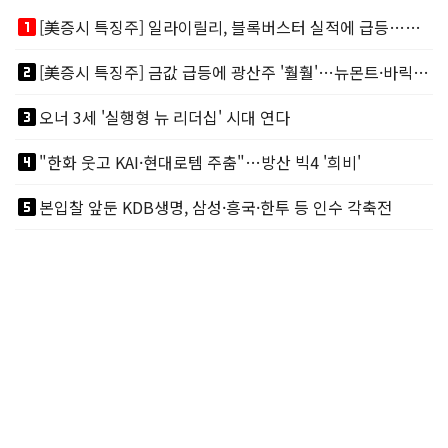
looks_one
[美증시 특징주] 일라이릴리, 블록버스터 실적에 급등…마운자로 매출 폭발
looks_two
[美증시 특징주] 금값 급등에 광산주 '훨훨'…뉴몬트·바릭마이닝 주도
looks_3
오너 3세 '실행형 뉴 리더십' 시대 연다
looks_4
"한화 웃고 KAI·현대로템 주춤"…방산 빅4 '희비'
looks_5
본입찰 앞둔 KDB생명, 삼성·흥국·한투 등 인수 각축전