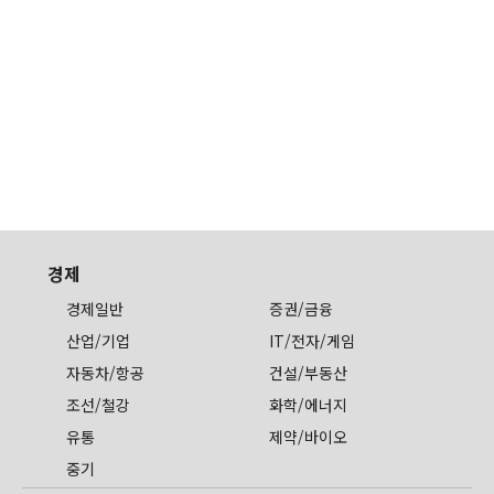
경제
경제일반
증권/금융
산업/기업
IT/전자/게임
자동차/항공
건설/부동산
조선/철강
화학/에너지
유통
제약/바이오
중기