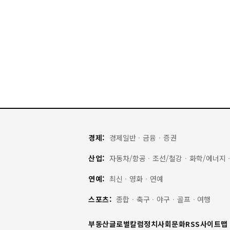
경제:
경제일반
·
금융
·
증권
산업:
자동차/항공
·
조선/철강
·
화학/에너지
연예:
최신
·
영화
·
연예
스포츠:
종합
·
축구
·
야구
·
골프
·
여행
부동산
글로벌
칼럼
정치
사회
문화
RSS
사이트맵