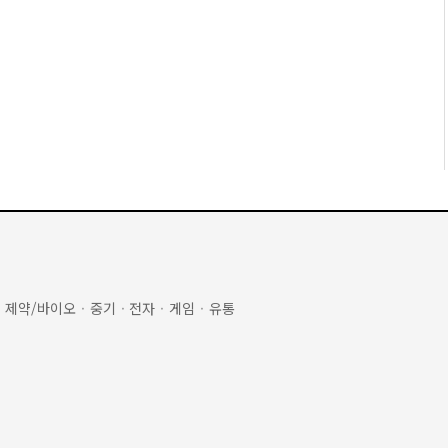
·
제약/바이오
·
중기
·
전자
·
게임
·
유통