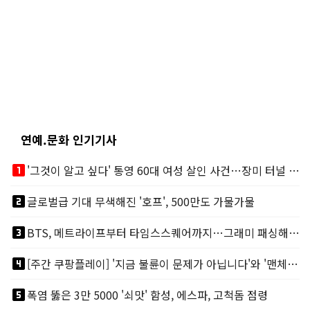
연예.문화 인기기사
looks_one
'그것이 알고 싶다' 통영 60대 여성 살인 사건…장미 터널 아래 킬러, 누구냐 넌?
looks_two
글로벌급 기대 무색해진 '호프', 500만도 가물가물
looks_3
BTS, 메트라이프부터 타임스스퀘어까지…그래미 패싱해도 미 대륙 꿀꺽
looks_4
[주간 쿠팡플레이] '지금 불륜이 문제가 아닙니다'와 '맨체스터 시티 VS 아틀레티코 마드리드 빅매치'
looks_5
폭염 뚫은 3만 5000 '쇠맛' 함성, 에스파, 고척돔 점령