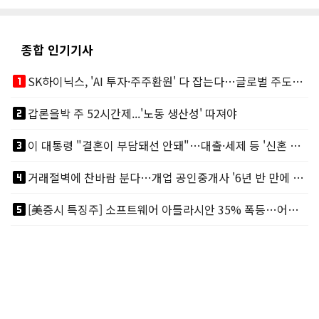
종합 인기기사
looks_one
SK하이닉스, 'AI 투자·주주환원' 다 잡는다…글로벌 주도권 굳히기
looks_two
갑론을박 주 52시간제...'노동 생산성' 따져야
looks_3
이 대통령 "결혼이 부담돼선 안돼"…대출·세제 등 '신혼 걸림돌' 제거
looks_4
거래절벽에 찬바람 분다…개업 공인중개사 '6년 반 만에 최저'
looks_5
[美증시 특징주] 소프트웨어 아틀라시안 35% 폭등…어닝서프, 투자의견 줄줄이 상향