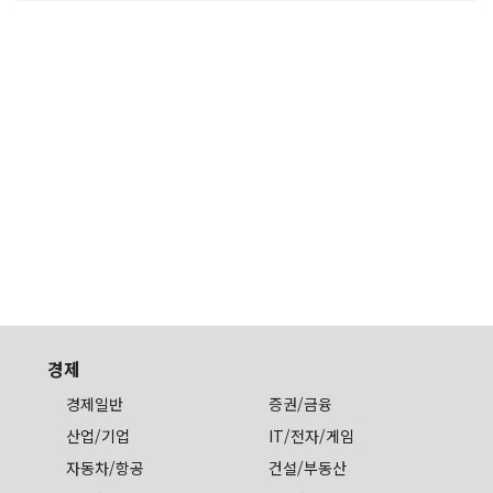
경제
경제일반
증권/금융
산업/기업
IT/전자/게임
자동차/항공
건설/부동산