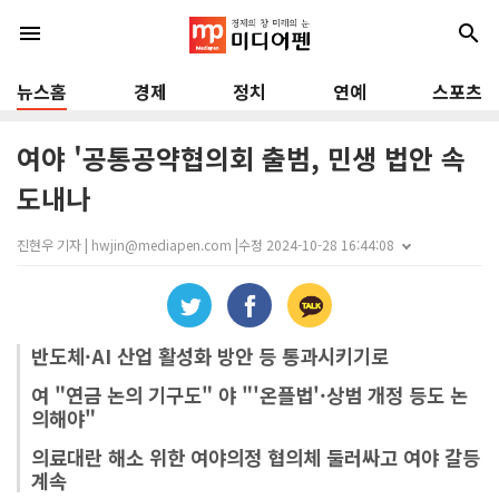
menu
search
뉴스홈
경제
정치
연예
스포츠
여야 '공통공약협의회 출범, 민생 법안 속
도내나
진현우 기자 | hwjin@mediapen.com |
수정 2024-10-28 16:44:08
반도체·AI 산업 활성화 방안 등 통과시키기로
여 "연금 논의 기구도" 야 "'온플법'·상범 개정 등도 논
의해야"
의료대란 해소 위한 여야의정 협의체 둘러싸고 여야 갈등
계속