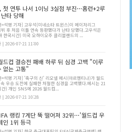
, 첫 연투 나서 1이닝 3실점 부진…홈런+2루
 난타 당해
펜=석명 기자] 고우석(미네소타 트윈스)이 메이저리그
 데뷔 후 처음 이틀 연속 등판했다가 난타 당했다.고우석은
하 한국시간) 미국 오하이오주 클리블랜드의 ...
 2026-07-21 11:00
월드컵 결승전 패배 하루 뒤 심경 고백 "이루
 없는 고통"
=석명 기자] '축구의 신' 리오넬 메시(아르헨티나)가 월드
연속 우승 도전에 실패한 처절한 심경을 고백했다.메시는 21
간) 개인 SNS에 2026 월드컵...
 2026-07-21 10:28
IFA 랭킹 7계단 뚝 떨어져 32위…'월드컵 우
페인 1위 등극
=석명 기자] 한국 축구대표팀의 FIFA(국제축구연맹) 랭