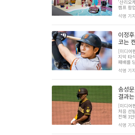
‘산리오캐
캠프 팝업
석명 기자 |
이정후
코는 
[미디어
지막 타
패배를 당
석명 기자 |
송성문
결과는
[미디어
처음 선
전해 3안
석명 기자 |