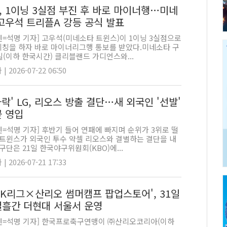
, 1이닝 3실점 부진 후 바로 마이너행…미네
 고우석 트리플A 강등 공식 발표
=석명 기자] 고우석(미네소타 트윈스)이 1이닝 3실점으로
피칭을 하자 바로 마이너리그행 통보를 받았다.미네소타 구
일(이하 한국시간) 클리블랜드 가디언스와...
 2026-07-22 06:50
하락' LG, 리오스 방출 결단…새 외국인 '선발'
곧 영입
=석명 기자] 후반기 들어 연패에 빠지며 순위가 3위로 떨
G 트윈스가 외국인 투수 약셀 리오스와 결별하는 결단을 내
 구단은 21일 한국야구위원회(KBO)에...
 2026-07-21 17:33
6 K리그×산리오 썸머캠프 팝업스토어', 31일
열흘간 더현대 서울서 운영
펜=석명 기자] 한국프로축구연맹이 ㈜산리오코리아(이하