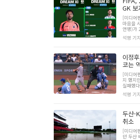
FIFA
GK 
[미디어펜
마음을 사
연맹)가 
석명 기자 |
이정후
코는 
[미디어
지 했지
실패했다.
석명 기자 |
두산-
취소
[미디어
던 두산