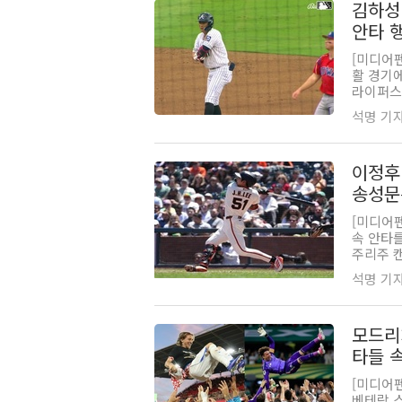
김하성
안타 
[미디어
활 경기에
라이퍼스에
석명 기자 |
이정후
송성문
[미디어
속 안타를
주리주 
석명 기자 |
모드리
타들 
[미디어펜
베테랑 