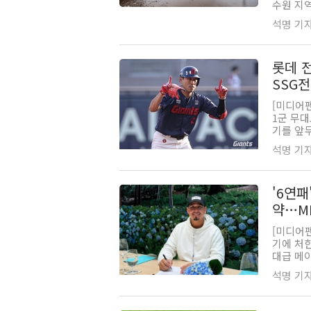
수원 지역
석명 기자 |
롯데 
SSG전
[미디어펜
1군 무대
기를 앞두
석명 기자 |
'6연패
약…ML
[미디어펜
기에 처한
대급 메이
석명 기자 |