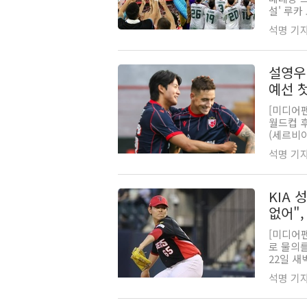
설' 루카
석명 기자 |
설영우
예선 
[미디어펜
월드컵 
(세르비아
석명 기자 |
KIA 
없어"
[미디어펜
로 물의
22일 새
석명 기자 |