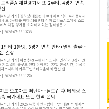
 트리플A 재활경기서 또 2루타, 4경기 연속
행진
펜=석명 기자] 김하성(애틀랜타 브레이브스)이 트리플A 재
서 또 2루타를 쳤다.애틀랜타 산하 트리플A 그위넷 스트
서 재활 경기를 소화하고 있는 김하성은 2...
 2026-07-22 13:39
 1안타 1볼넷, 3경기 연속 안타+멀티 출루…
은 결장
펜=석명 기자] 이정후(샌프란시스코 자이언츠)가 3경기 연
 치고 멀티 출루도 했다.이정후는 22일(한국시간) 미국 미
캔자스시티의 카우프먼스타디움에서 열린 캔...
 2026-07-22 11:50
치도 오초아도 떠난다…월드컵 후 베테랑 스
속속 국가대표 또는 현역 은퇴
=석명 기자] 2026 북중미 월드컵이 막을 내린 후 세계적
스타들이 속속 은퇴 소식을 전하고 있다. 크로아티아의 '전