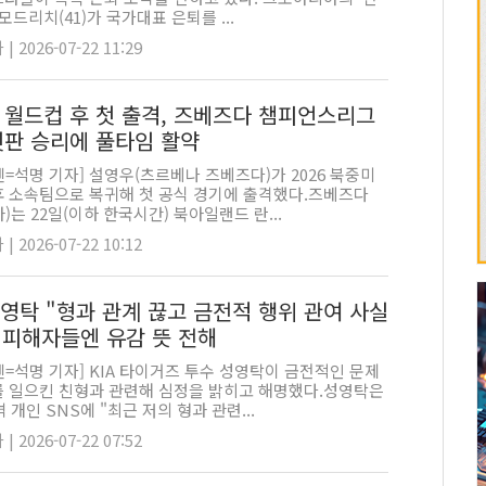
 모드리치(41)가 국가대표 은퇴를 ...
 2026-07-22 11:29
 월드컵 후 첫 출격, 즈베즈다 챔피언스리그
첫판 승리에 풀타임 활약
=석명 기자] 설영우(츠르베나 즈베즈다)가 2026 북중미
후 소속팀으로 복귀해 첫 공식 경기에 출격했다.즈베즈다
)는 22일(이하 한국시간) 북아일랜드 란...
 2026-07-22 10:12
성영탁 "형과 관계 끊고 금전적 행위 관여 사실
, 피해자들엔 유감 뜻 전해
=석명 기자] KIA 타이거즈 투수 성영탁이 금전적인 문제
를 일으킨 친형과 관련해 심정을 밝히고 해명했다.성영탁은
벽 개인 SNS에 "최근 저의 형과 관련...
 2026-07-22 07:52