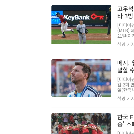
고우석
타 3방
[미디어
(MLB)
21일(이
석명 기자 |
메시, 
말할 수
[미디어펜
컵 2회 
일(한국시
석명 기자 |
한국 F
승' 스
[미디어펜