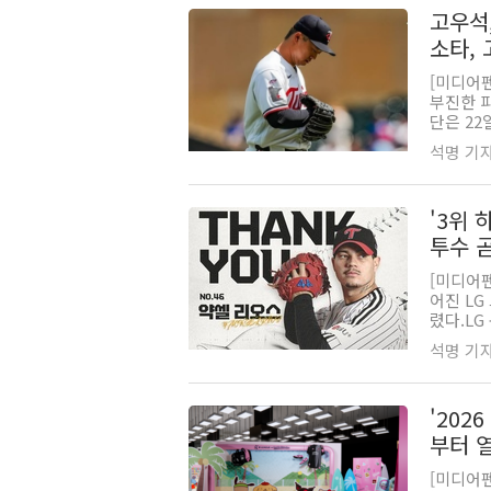
고우석
소타,
[미디어펜
부진한 
단은 22
석명 기자 |
'3위 
투수 
[미디어펜
어진 L
렸다.LG
석명 기자 |
'202
부터 
[미디어