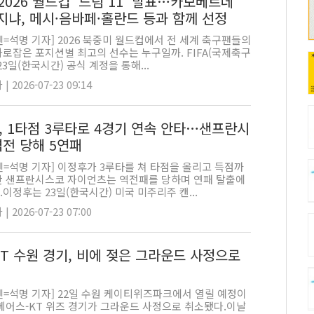
, 2026 월드컵 '드림 11' 발표…카보베르데
보지냐, 메시·음바페·홀란드 등과 함께 선정
=석명 기자] 2026 북중미 월드컵에서 전 세계 축구팬들의
로잡은 포지션별 최고의 선수는 누구일까. FIFA(국제축구
23일(한국시간) 공식 계정을 통해...
 2026-07-23 09:14
, 1타점 3루타로 4경기 연속 안타…샌프란시
역전 당해 5연패
펜=석명 기자] 이정후가 3루타를 쳐 타점을 올리고 득점까
만 샌프란시스코 자이언츠는 역전패를 당하며 연패 탈출에
이정후는 23일(한국시간) 미국 미주리주 캔...
 2026-07-23 07:00
KT 수원 경기, 비에 젖은 그라운드 사정으로
펜=석명 기자] 22일 수원 케이티위즈파크에서 열릴 예정이
 베어스-KT 위즈 경기가 그라운드 사정으로 취소됐다.이날