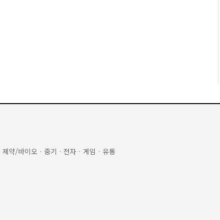
·
제약/바이오
·
중기
·
전자
·
게임
·
유통