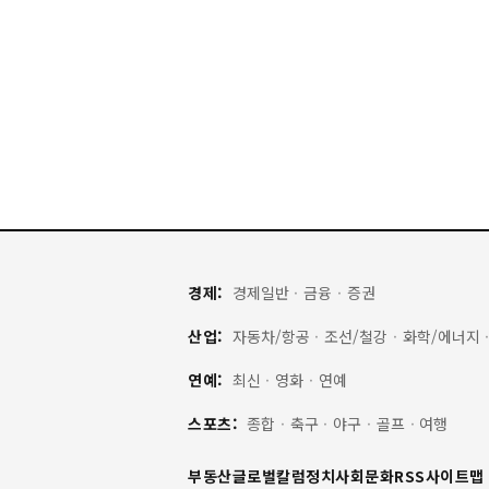
경제:
경제일반
·
금융
·
증권
산업:
자동차/항공
·
조선/철강
·
화학/에너지
연예:
최신
·
영화
·
연예
스포츠:
종합
·
축구
·
야구
·
골프
·
여행
부동산
글로벌
칼럼
정치
사회
문화
RSS
사이트맵