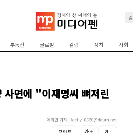
부동산
글로벌
칼럼
정치
사회
향 사면에 "이재명씨 뼈저린
이희연 기자 | leehy_0320@daum.net
가 +
프린트
가 -