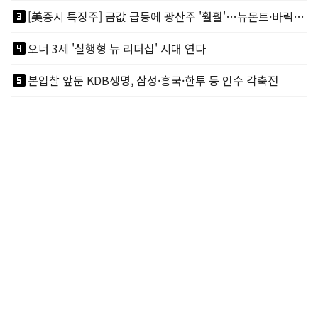
looks_3
[美증시 특징주] 금값 급등에 광산주 '훨훨'…뉴몬트·바릭마이닝 주도
looks_4
오너 3세 '실행형 뉴 리더십' 시대 연다
looks_5
본입찰 앞둔 KDB생명, 삼성·흥국·한투 등 인수 각축전