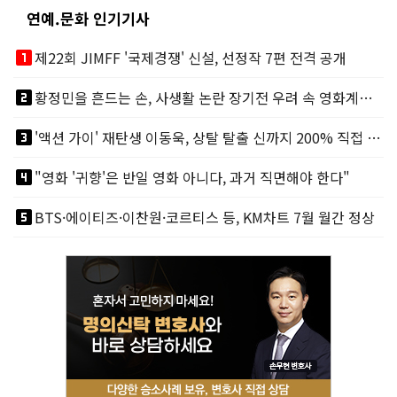
연예.문화 인기기사
looks_one
제22회 JIMFF '국제경쟁' 신설, 선정작 7편 전격 공개
looks_two
황정민을 흔드는 손, 사생활 논란 장기전 우려 속 영화계도 리스크
looks_3
'액션 가이' 재탄생 이동욱, 상탈 탈출 신까지 200% 직접 소화
looks_4
"영화 '귀향'은 반일 영화 아니다, 과거 직면해야 한다"
looks_5
BTS·에이티즈·이찬원·코르티스 등, KM차트 7월 월간 정상