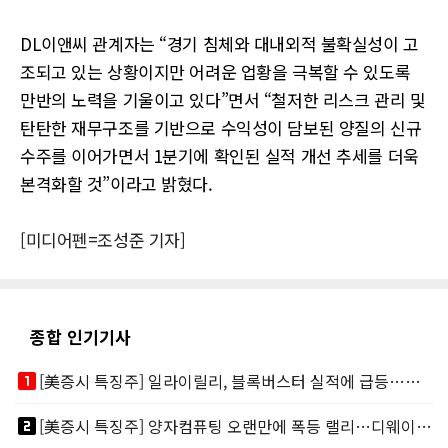
DL이앤씨 관계자는 “경기 침체와 대내외적 불확실성이 고
조되고 있는 상황이지만 어려운 업황을 극복할 수 있도록
만반의 노력을 기울이고 있다”면서 “철저한 리스크 관리 및
탄탄한 재무구조를 기반으로 수익성이 담보된 양질의 신규
수주를 이어가면서 1분기에 확인된 실적 개선 추세를 더욱
본격화할 것”이라고 밝혔다.
[미디어펜=조성준 기자]
종합 인기기사
looks_one
[美증시 특징주] 일라이릴리, 블록버스터 실적에 급등…마운자로 매출 폭발
looks_two
[美증시 특징주] 양자컴퓨팅 오랜만에 폭등 랠리…디웨이브·아이온큐 주도