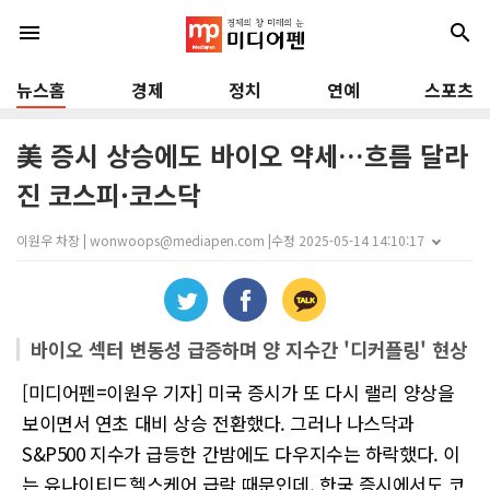
menu
search
뉴스홈
경제
정치
연예
스포츠
美 증시 상승에도 바이오 약세…흐름 달라
진 코스피·코스닥
이원우 차장 | wonwoops@mediapen.com |
수정 2025-05-14 14:10:17
바이오 섹터 변동성 급증하며 양 지수간 '디커플링' 현상
[미디어펜=이원우 기자] 미국 증시가 또 다시 랠리 양상을
보이면서 연초 대비 상승 전환했다. 그러나 나스닥과
S&P500 지수가 급등한 간밤에도 다우지수는 하락했다. 이
는 유나이티드헬스케어 급락 때문인데, 한국 증시에서도 코