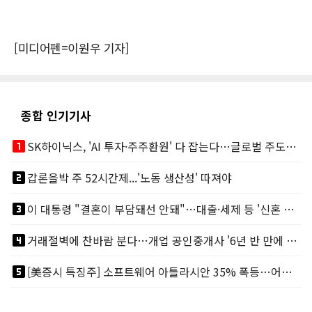
[미디어펜=이원우 기자]
종합 인기기사
looks_one
SK하이닉스, 'AI 투자·주주환원' 다 잡는다…글로벌 주도권 굳히기
looks_two
갑론을박 주 52시간제...'노동 생산성' 따져야
looks_3
이 대통령 "결혼이 부담돼선 안돼"…대출·세제 등 '신혼 걸림돌' 제거
looks_4
거래절벽에 찬바람 분다…개업 공인중개사 '6년 반 만에 최저'
looks_5
[美증시 특징주] 소프트웨어 아틀라시안 35% 폭등…어닝서프, 투자의견 줄줄이 상향