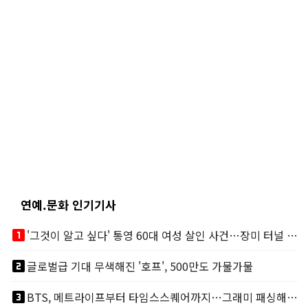
연예.문화 인기기사
looks_one
'그것이 알고 싶다' 통영 60대 여성 살인 사건…장미 터널 아래 킬러, 누구냐 넌?
looks_two
글로벌급 기대 무색해진 '호프', 500만도 가물가물
looks_3
BTS, 메트라이프부터 타임스스퀘어까지…그래미 패싱해도 미 대륙 꿀꺽