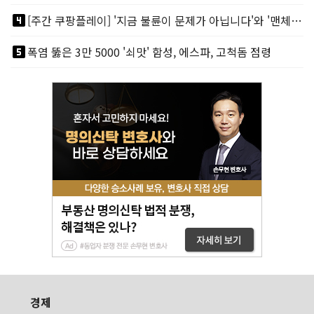
looks_4
[주간 쿠팡플레이] '지금 불륜이 문제가 아닙니다'와 '맨체스터 시티 VS 아틀레티코 마드리드 빅매치'
looks_5
폭염 뚫은 3만 5000 '쇠맛' 함성, 에스파, 고척돔 점령
경제