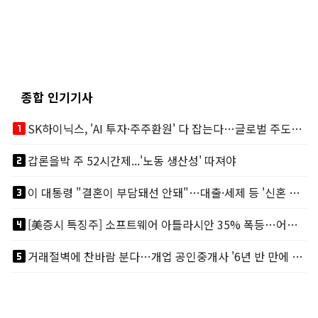
종합 인기기사
looks_one
SK하이닉스, 'AI 투자·주주환원' 다 잡는다…글로벌 주도권 굳히기
looks_two
갑론을박 주 52시간제...'노동 생산성' 따져야
looks_3
이 대통령 "결혼이 부담돼선 안돼"…대출·세제 등 '신혼 걸림돌' 제거
looks_4
[美증시 특징주] 소프트웨어 아틀라시안 35% 폭등…어닝서프, 투자의견 줄줄이 상향
looks_5
거래절벽에 찬바람 분다…개업 공인중개사 '6년 반 만에 최저'