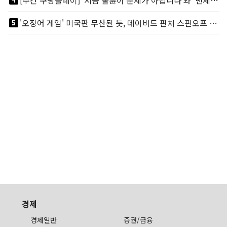
looks_4
[주간 쿠팡플레이] '지금 불륜이 문제가 아닙니다'와 '맨체스터 시티 VS 아틀레티코 마드리드 빅매치'
looks_5
'오징어 게임' 미국판 무산된 듯, 데이비드 핀처 스핀오프 철회
경제
경제일반
증권/금융