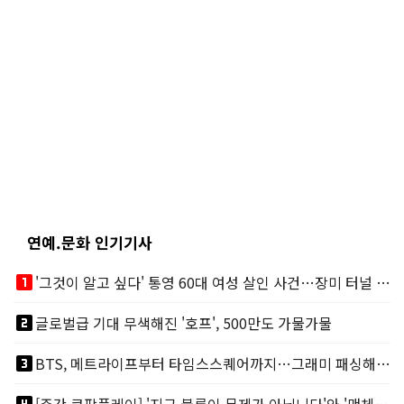
연예.문화 인기기사
looks_one
'그것이 알고 싶다' 통영 60대 여성 살인 사건…장미 터널 아래 킬러, 누구냐 넌?
looks_two
글로벌급 기대 무색해진 '호프', 500만도 가물가물
looks_3
BTS, 메트라이프부터 타임스스퀘어까지…그래미 패싱해도 미 대륙 꿀꺽