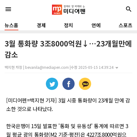
menu
search
뉴스홈
경제
정치
연예
스포츠
3월 통화량 3조8000억원↓…23개월만에
감소
백지현 차장 | bevanila@mediapen.com |
수정 2025-05-15 14:39:24
[미디어펜=백지현 기자] 3월 시중 통화량이 23개월 만에 감
소한 것으로 나타났다.
한국은행이 15일 발표한 '통화 및 유동성' 통계에 따르면 3
월 평균 광의 통화량(M2 기준·평잔)은 4227조8000억원으