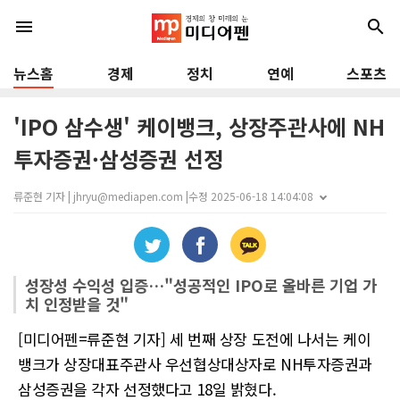
menu
search
뉴스홈
경제
정치
연예
스포츠
'IPO 삼수생' 케이뱅크, 상장주관사에 NH
투자증권·삼성증권 선정
류준현 기자 | jhryu@mediapen.com |
수정 2025-06-18 14:04:08
성장성 수익성 입증…"성공적인 IPO로 올바른 기업 가
치 인정받을 것"
[미디어펜=류준현 기자] 세 번째 상장 도전에 나서는 케이
뱅크가 상장대표주관사 우선협상대상자로 NH투자증권과
삼성증권을 각자 선정했다고 18일 밝혔다.