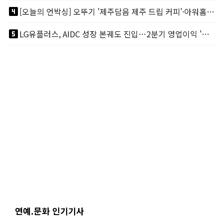
looks_4
[오늘의 언박싱] 오뚜기 '제주담음 제주 드립 커피'·아워홈 ‘갓석박지’ 外
looks_5
LG유플러스, AIDC 성장 본궤도 진입…2분기 영업이익 '역대 최대'
연예.문화 인기기사