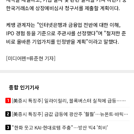
한국거래소에 상장예비심사 청구서를 제출할 계획이다.
케뱅 관계자는 "인터넷은행과 금융업 전반에 대한 이해,
IPO 경험 등을 기준으로 주관사를 선정했다"며 "철저한 준
비로 올바른 기업가치를 인정받을 계획"이라고 말했다.
[미디어펜=류준현 기자]
종합 인기기사
looks_one
[美증시 특징주] 일라이릴리, 블록버스터 실적에 급등…마운자로 매출 폭발
looks_two
[美증시 특징주] 금값 급등에 광산주 '훨훨'…뉴몬트·바릭마이닝 주도
looks_3
"한화 웃고 KAI·현대로템 주춤"…방산 빅4 '희비'