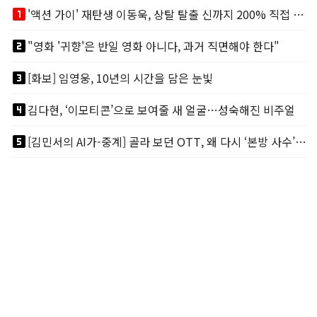
looks_one
'액션 가이' 재탄생 이동욱, 상탈 탈출 신까지 200% 직접 소화
looks_two
"영화 '귀향'은 반일 영화 아니다, 과거 직면해야 한다"
looks_3
[화보] 임영웅, 10년의 시간을 담은 눈빛
looks_4
김다현, ‘이모티콘’으로 보여줄 새 얼굴…성숙해진 비주얼
looks_5
[김민서의 AI가-중계] 골라 보던 OTT, 왜 다시 ‘본방 사수’를 부르나