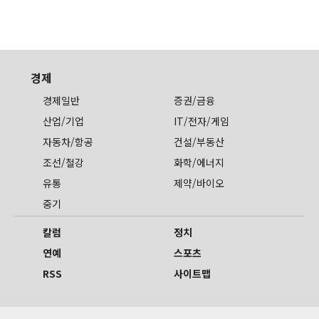
경제
경제일반
증권/금융
산업/기업
IT/전자/게임
자동차/항공
건설/부동산
조선/철강
화학/에너지
유통
제약/바이오
중기
칼럼
정치
연예
스포츠
RSS
사이트맵