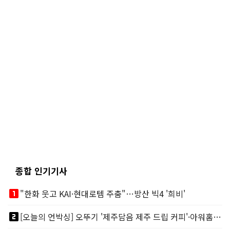
종합 인기기사
looks_one
"한화 웃고 KAI·현대로템 주춤"…방산 빅4 '희비'
looks_two
[오늘의 언박싱] 오뚜기 '제주담음 제주 드립 커피'·아워홈 ‘갓석박지’ 外