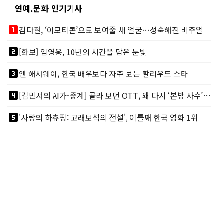
연예.문화 인기기사
looks_one
김다현, ‘이모티콘’으로 보여줄 새 얼굴…성숙해진 비주얼
looks_two
[화보] 임영웅, 10년의 시간을 담은 눈빛
looks_3
앤 해서웨이, 한국 배우보다 자주 보는 할리우드 스타
looks_4
[김민서의 AI가-중계] 골라 보던 OTT, 왜 다시 ‘본방 사수’를 부르나
looks_5
'사랑의 하츄핑: 고래보석의 전설', 이틀째 한국 영화 1위