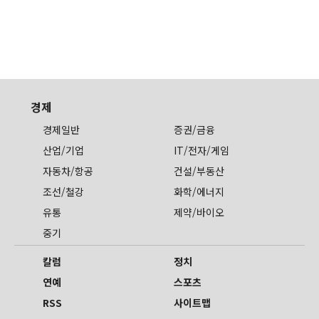
경제
경제일반
증권/금융
산업/기업
IT/전자/게임
자동차/항공
건설/부동산
조선/철강
화학/에너지
유통
제약/바이오
중기
칼럼
정치
연예
스포츠
RSS
사이트맵