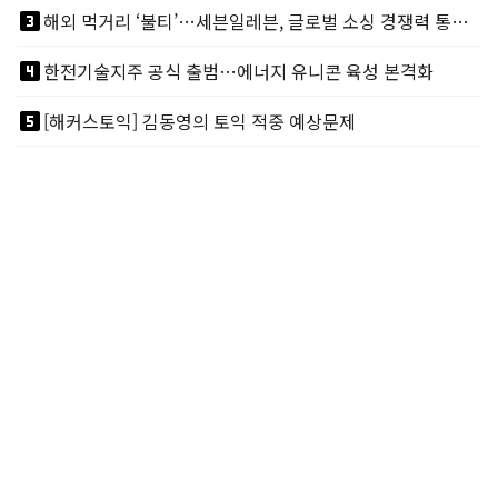
looks_3
해외 먹거리 ‘불티’…세븐일레븐, 글로벌 소싱 경쟁력 통했다
looks_4
한전기술지주 공식 출범…에너지 유니콘 육성 본격화
looks_5
[해커스토익] 김동영의 토익 적중 예상문제