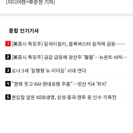
[미디어펜=류준현 기자]
종합 인기기사
looks_one
[美증시 특징주] 일라이릴리, 블록버스터 실적에 급등…마운자로 매출 폭발
looks_two
[美증시 특징주] 금값 급등에 광산주 '훨훨'…뉴몬트·바릭마이닝 주도
looks_3
오너 3세 '실행형 뉴 리더십' 시대 연다
looks_4
"한화 웃고 KAI·현대로템 주춤"…방산 빅4 '희비'
looks_5
본입찰 앞둔 KDB생명, 삼성·흥국·한투 등 인수 각축전