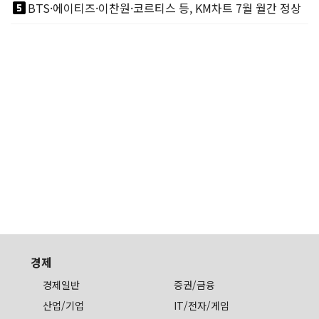
looks_5
BTS·에이티즈·이찬원·코르티스 등, KM차트 7월 월간 정상
경제
경제일반
증권/금융
산업/기업
IT/전자/게임