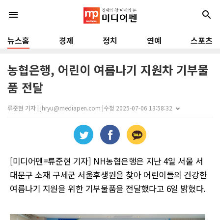
menu
search
뉴스홈
경제
정치
연예
스포츠
농협은행, 어린이 여름나기 지원차 기부물
품 전달
류준현 기자 | jhryu@mediapen.com |
수정 2025-07-06 13:58:32
[미디어펜=류준현 기자] NH농협은행은 지난 4일 서울 서
대문구 소재 구세군 서울후생원을 찾아 어린이들의 건강한
여름나기 지원을 위한 기부물품을 전달했다고 6일 밝혔다.