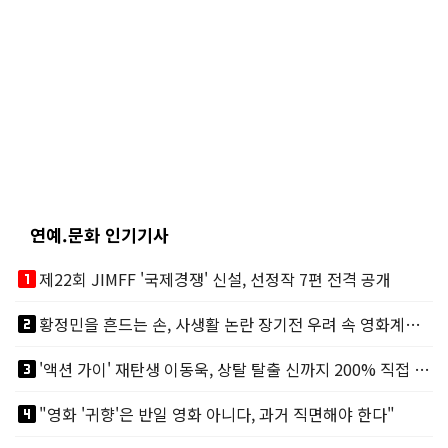
연예.문화 인기기사
looks_one
제22회 JIMFF '국제경쟁' 신설, 선정작 7편 전격 공개
looks_two
황정민을 흔드는 손, 사생활 논란 장기전 우려 속 영화계도 리스크
looks_3
'액션 가이' 재탄생 이동욱, 상탈 탈출 신까지 200% 직접 소화
looks_4
"영화 '귀향'은 반일 영화 아니다, 과거 직면해야 한다"