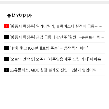
종합 인기기사
looks_one
[美증시 특징주] 일라이릴리, 블록버스터 실적에 급등…마운자로 매출 폭발
looks_two
[美증시 특징주] 금값 급등에 광산주 '훨훨'…뉴몬트·바릭마이닝 주도
looks_3
"한화 웃고 KAI·현대로템 주춤"…방산 빅4 '희비'
looks_4
[오늘의 언박싱] 오뚜기 '제주담음 제주 드립 커피'·아워홈 ‘갓석박지’ 外
looks_5
LG유플러스, AIDC 성장 본궤도 진입…2분기 영업이익 '역대 최대'