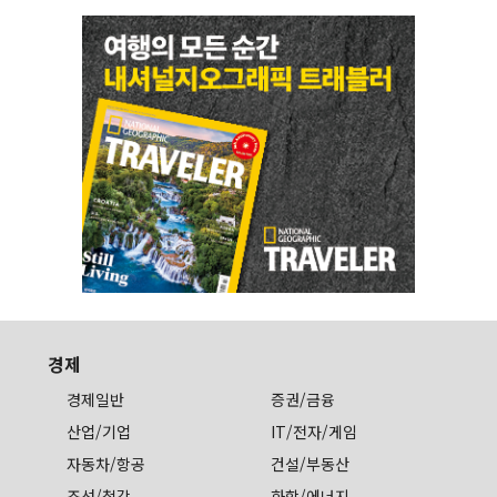
경제
경제일반
증권/금융
산업/기업
IT/전자/게임
자동차/항공
건설/부동산
조선/철강
화학/에너지