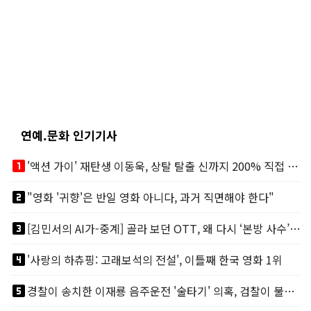
연예.문화 인기기사
looks_one
'액션 가이' 재탄생 이동욱, 상탈 탈출 신까지 200% 직접 소화
looks_two
"영화 '귀향'은 반일 영화 아니다, 과거 직면해야 한다"
looks_3
[김민서의 AI가-중계] 골라 보던 OTT, 왜 다시 ‘본방 사수’를 부르나
looks_4
'사랑의 하츄핑: 고래보석의 전설', 이틀째 한국 영화 1위
looks_5
경찰이 송치한 이재룡 음주운전 '술타기' 의혹, 검찰이 불기소