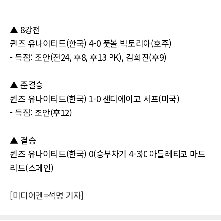
▲ 8강전
퀸즈 유나이티드(한국) 4-0 풋볼 빅토리아(호주)
- 득점: 조안(전24, 후8, 후13 PK), 김희진(후9)
▲ 준결승
퀸즈 유나이티드(한국) 1-0 샌디에이고 서프(미국)
- 득점: 조안(후12)
▲ 결승
퀸즈 유나이티드(한국) 0(승부차기 4-3)0 아틀레티코 마드
리드(스페인)
[미디어펜=석명 기자]