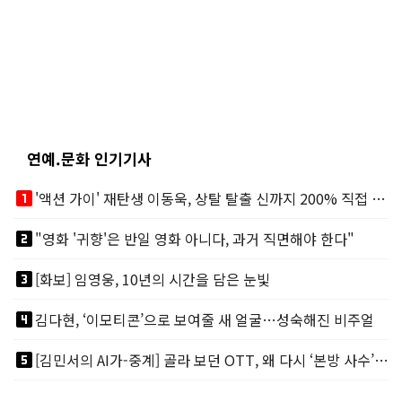
연예.문화 인기기사
looks_one
'액션 가이' 재탄생 이동욱, 상탈 탈출 신까지 200% 직접 소화
looks_two
"영화 '귀향'은 반일 영화 아니다, 과거 직면해야 한다"
looks_3
[화보] 임영웅, 10년의 시간을 담은 눈빛
looks_4
김다현, ‘이모티콘’으로 보여줄 새 얼굴…성숙해진 비주얼
looks_5
[김민서의 AI가-중계] 골라 보던 OTT, 왜 다시 ‘본방 사수’를 부르나