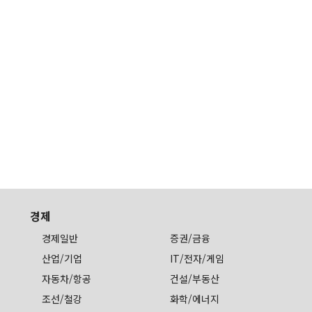
경제
경제일반
증권/금융
산업/기업
IT/전자/게임
자동차/항공
건설/부동산
조선/철강
화학/에너지