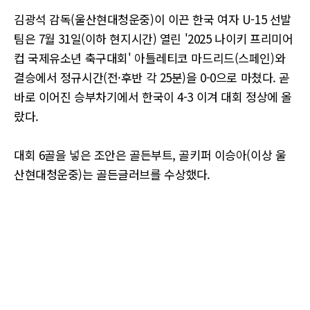
김광석 감독(울산현대청운중)이 이끈 한국 여자 U-15 선발
팀은 7월 31일(이하 현지시간) 열린 '2025 나이키 프리미어
컵 국제유소년 축구대회' 아틀레티코 마드리드(스페인)와
결승에서 정규시간(전·후반 각 25분)을 0-0으로 마쳤다. 곧
바로 이어진 승부차기에서 한국이 4-3 이겨 대회 정상에 올
랐다.
대회 6골을 넣은 조안은 골든부트, 골키퍼 이승아(이상 울
산현대청운중)는 골든글러브를 수상했다.