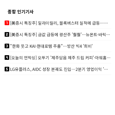
종합 인기기사
looks_one
[美증시 특징주] 일라이릴리, 블록버스터 실적에 급등…마운자로 매출 폭발
looks_two
[美증시 특징주] 금값 급등에 광산주 '훨훨'…뉴몬트·바릭마이닝 주도
looks_3
"한화 웃고 KAI·현대로템 주춤"…방산 빅4 '희비'
looks_4
[오늘의 언박싱] 오뚜기 '제주담음 제주 드립 커피'·아워홈 ‘갓석박지’ 外
looks_5
LG유플러스, AIDC 성장 본궤도 진입…2분기 영업이익 '역대 최대'