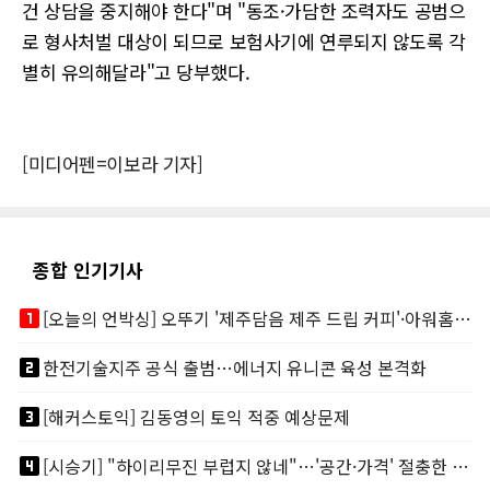
건 상담을 중지해야 한다"며 "동조·가담한 조력자도 공범으
로 형사처벌 대상이 되므로 보험사기에 연루되지 않도록 각
별히 유의해달라"고 당부했다.
[미디어펜=이보라 기자]
종합 인기기사
looks_one
[오늘의 언박싱] 오뚜기 '제주담음 제주 드립 커피'·아워홈 ‘갓석박지’ 外
looks_two
한전기술지주 공식 출범…에너지 유니콘 육성 본격화
looks_3
[해커스토익] 김동영의 토익 적중 예상문제
looks_4
[시승기] "하이리무진 부럽지 않네"…'공간·가격' 절충한 카니발 하이루프