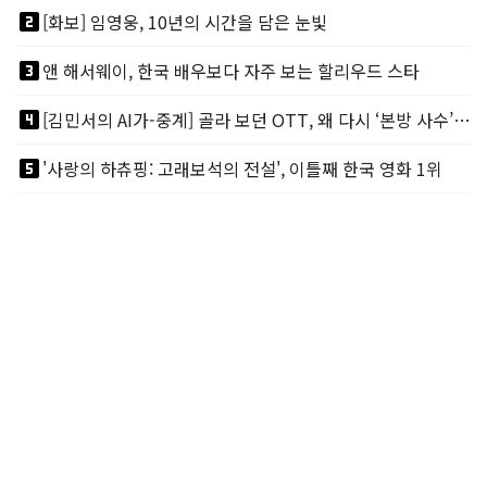
looks_two
[화보] 임영웅, 10년의 시간을 담은 눈빛
looks_3
앤 해서웨이, 한국 배우보다 자주 보는 할리우드 스타
looks_4
[김민서의 AI가-중계] 골라 보던 OTT, 왜 다시 ‘본방 사수’를 부르나
looks_5
'사랑의 하츄핑: 고래보석의 전설', 이틀째 한국 영화 1위