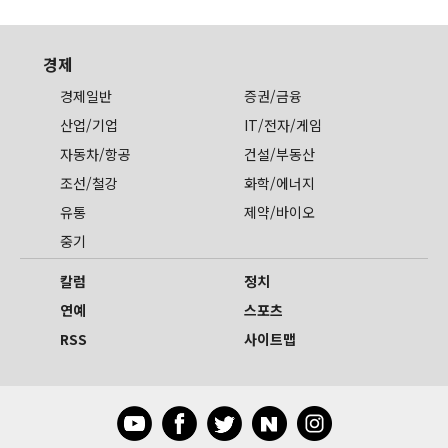
경제
경제일반
증권/금융
산업/기업
IT/전자/게임
자동차/항공
건설/부동산
조선/철강
화학/에너지
유통
제약/바이오
중기
칼럼
정치
연예
스포츠
RSS
사이트맵