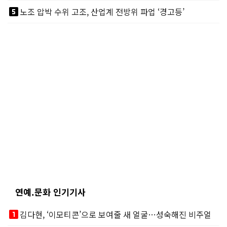
looks_5
노조 압박 수위 고조, 산업계 전방위 파업 ‘경고등’
연예.문화 인기기사
looks_one
김다현, ‘이모티콘’으로 보여줄 새 얼굴…성숙해진 비주얼