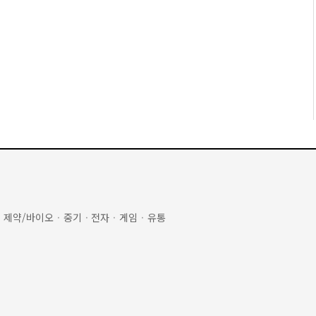
·
제약/바이오
·
중기
·
전자
·
게임
·
유통