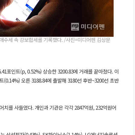
순매수세 속 강보합세를 기록했다. /사진=미디어펜 김상문
41포인트(p, 0.52%) 상승한 3200.83에 거래를 끝마쳤다. 이
0.14%) 오른 3188.84에 출발해 3180선 후반~3200선 초반
치를 사들였다. 개인과 기관은 각각 2847억원, 232억원어
삼성전자(0.43%), SK하이닉스(1.14%), LG에너지솔루션