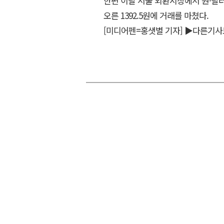
한편 이날 서울 외환시장에서 원·달러 
오른 1392.5원에 거래를 마쳤다.
[미디어펜=홍샛별 기자]
▶다른기사