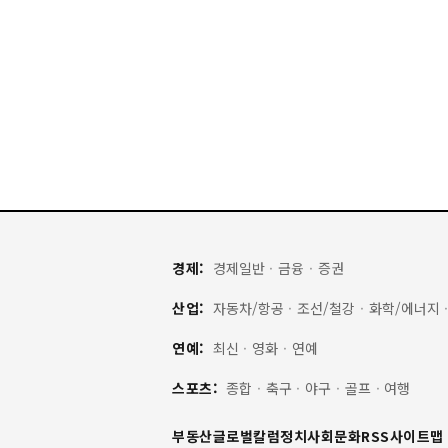
경제:
경제일반
·
금융
·
증권
산업:
자동차/항공
·
조선/철강
·
화학/에너지
연예:
최신
·
영화
·
연예
스포츠:
종합
·
축구
·
야구
·
골프
·
여행
부동산
글로벌
칼럼
정치
사회
문화
RSS
사이트맵