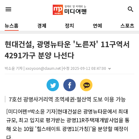
menu
search
뉴스홈
경제
정치
연예
스포츠
현대건설, 광명뉴타운 '노른자' 11구역서
4291가구 분양 나선다
박소윤 기자 | xxoyoon@daum.net |
수정 2025-09-12 08:47:00
7호선 광명사거리역 초역세권·철산역 도보 이용 가능
[미디어펜=박소윤 기자]현대건설은 광명뉴타운에서 최대
규모, 최고 입지로 평가받는 광명11R주택재개발사업을 통
해 오는 10월 '힐스테이트 광명11(가칭)'을 분양할 예정이
다.