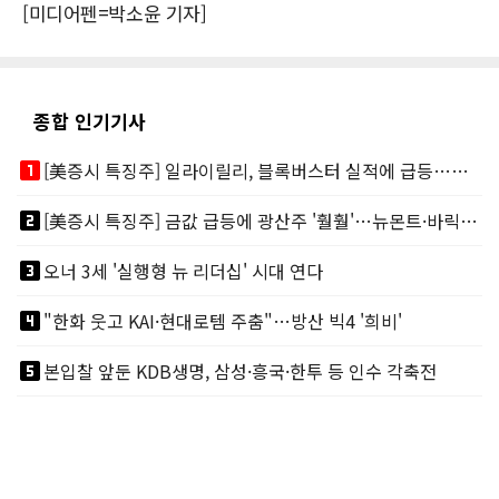
[미디어펜=박소윤 기자]
종합 인기기사
looks_one
[美증시 특징주] 일라이릴리, 블록버스터 실적에 급등…마운자로 매출 폭발
looks_two
[美증시 특징주] 금값 급등에 광산주 '훨훨'…뉴몬트·바릭마이닝 주도
looks_3
오너 3세 '실행형 뉴 리더십' 시대 연다
looks_4
"한화 웃고 KAI·현대로템 주춤"…방산 빅4 '희비'
looks_5
본입찰 앞둔 KDB생명, 삼성·흥국·한투 등 인수 각축전