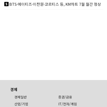
looks_5
BTS·에이티즈·이찬원·코르티스 등, KM차트 7월 월간 정상
경제
경제일반
증권/금융
산업/기업
IT/전자/게임