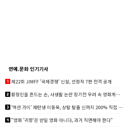
연예.문화 인기기사
looks_one
제22회 JIMFF '국제경쟁' 신설, 선정작 7편 전격 공개
looks_two
황정민을 흔드는 손, 사생활 논란 장기전 우려 속 영화계도 리스크
looks_3
'액션 가이' 재탄생 이동욱, 상탈 탈출 신까지 200% 직접 소화
looks_4
"영화 '귀향'은 반일 영화 아니다, 과거 직면해야 한다"