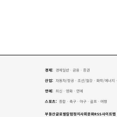
경제:
경제일반
·
금융
·
증권
산업:
자동차/항공
·
조선/철강
·
화학/에너지
연예:
최신
·
영화
·
연예
스포츠:
종합
·
축구
·
야구
·
골프
·
여행
부동산
글로벌
칼럼
정치
사회
문화
RSS
사이트맵