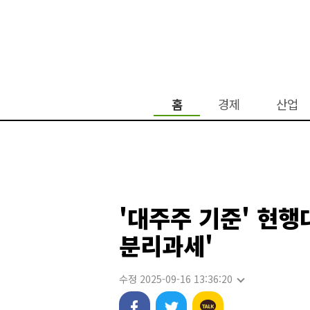
홈
경제
산업
'대주주 기준' 현
분리과세'
수정 2025-09-16 13:36:20