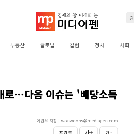
부동산
글로벌
칼럼
정치
사회
행대로…다음 이슈는 '배당소득
이원우 차장 | wonwoops@mediapen.com
가 +
프린트
가 -