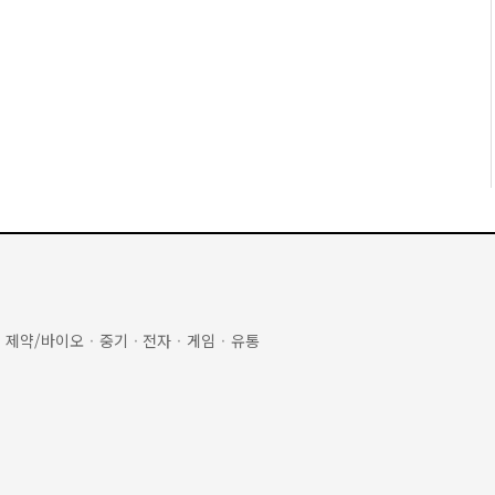
·
제약/바이오
·
중기
·
전자
·
게임
·
유통