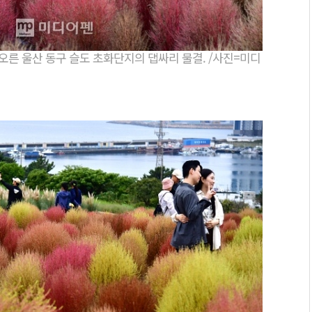
떠오른 울산 동구 슬도 초화단지의 댑싸리 물결. /사진=미디