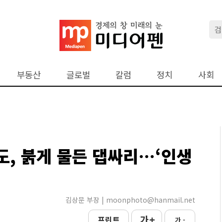
부동산
글로벌
칼럼
정치
사회
도, 붉게 물든 댑싸리…‘인생
김상문 부장 | moonphoto@hanmail.net
가 +
프린트
가 -