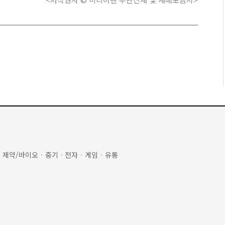
·
제약/바이오
·
중기
·
전자
·
게임
·
유통