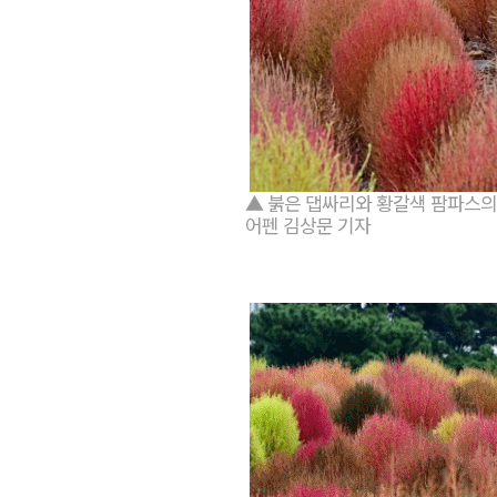
▲ 붉은 댑싸리와 황갈색 팜파스의
어펜 김상문 기자