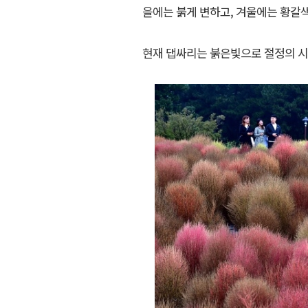
을에는 붉게 변하고, 겨울에는 황갈
현재 댑싸리는 붉은빛으로 절정의 시