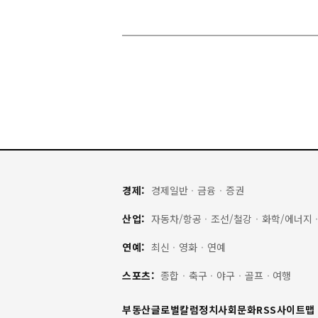
경제:
경제일반
·
금융
·
증권
산업:
자동차/항공
·
조선/철강
·
화학/에너지
연예:
최신
·
영화
·
연예
스포츠:
종합
·
축구
·
야구
·
골프
·
여행
부동산
글로벌
칼럼
정치
사회
문화
RSS
사이트맵