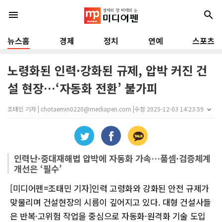
menu
search
뉴스홈
경제
정치
연예
스포츠
노령화된 인력·강화된 규제, 압박 커진 건
설 현장…‘자동화 전환’ 불가피
조태민 기자 | chotaemin0220@mediapen.com |
수정 2025-12-03 14:23:59
인력난·중대재해법 압박에 자동화 가속…품셈·검증체계
개선은 ‘필수’
[미디어펜=조태민 기자]인력 고령화와 강화된 안전 규제가
맞물리며 건설현장의 시름이 깊어지고 있다. 대형 건설사들
은 반복·고위험 작업을 중심으로 자동화·원격화 기술 도입