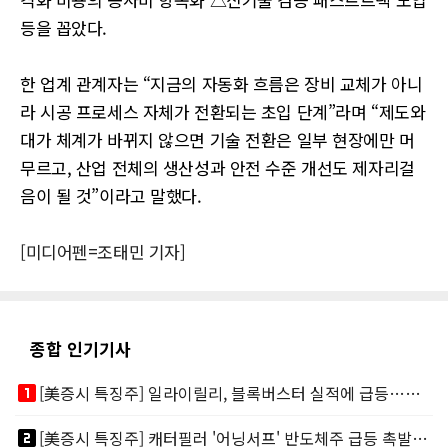
등을 꼽았다.
한 업계 관계자는 “지금의 자동화 흐름은 장비 교체가 아니
라 시공 프로세스 자체가 전환되는 초입 단계”라며 “제도와
대가 체계가 바뀌지 않으면 기술 전환은 일부 현장에만 머
무르고, 산업 전체의 생산성과 안전 수준 개선도 제자리걸
음이 될 것”이라고 말했다.
[미디어펜=조태민 기자]
종합 인기기사
looks_one
[美증시 특징주] 일라이릴리, 블록버스터 실적에 급등…마운자로 매출 폭발
looks_two
[美증시 특징주] 캐터필러 '어닝서프' 반도체주 급등 촉발…"AI 데이터센터 건설 강력"