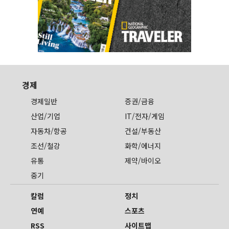
경제
경제일반
증권/금융
산업/기업
IT/전자/게임
자동차/항공
건설/부동산
조선/철강
화학/에너지
유통
제약/바이오
중기
칼럼
정치
연예
스포츠
RSS
사이트맵