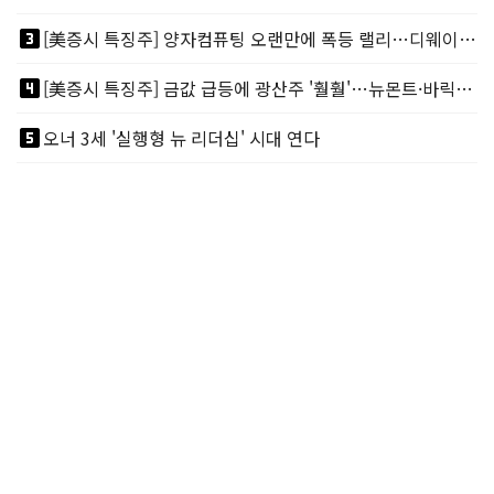
looks_3
[美증시 특징주] 양자컴퓨팅 오랜만에 폭등 랠리…디웨이브·아이온큐 주도
looks_4
[美증시 특징주] 금값 급등에 광산주 '훨훨'…뉴몬트·바릭마이닝 주도
looks_5
오너 3세 '실행형 뉴 리더십' 시대 연다