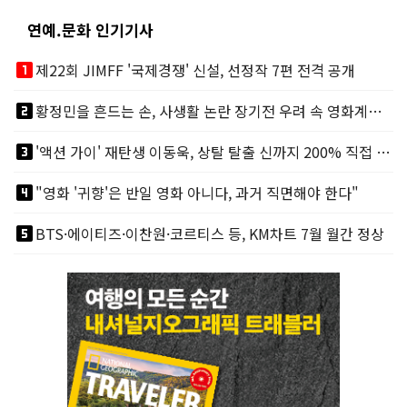
연예.문화 인기기사
looks_one
제22회 JIMFF '국제경쟁' 신설, 선정작 7편 전격 공개
looks_two
황정민을 흔드는 손, 사생활 논란 장기전 우려 속 영화계도 리스크
looks_3
'액션 가이' 재탄생 이동욱, 상탈 탈출 신까지 200% 직접 소화
looks_4
"영화 '귀향'은 반일 영화 아니다, 과거 직면해야 한다"
looks_5
BTS·에이티즈·이찬원·코르티스 등, KM차트 7월 월간 정상