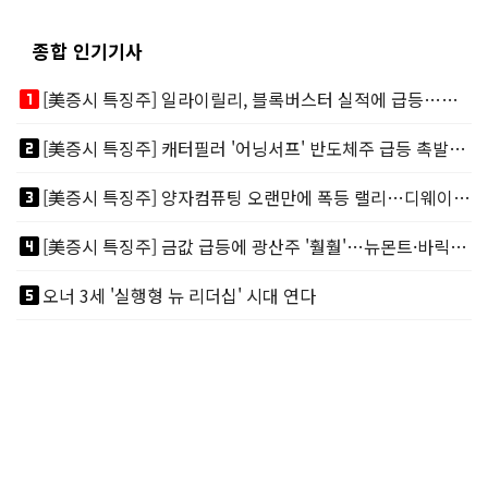
종합 인기기사
looks_one
[美증시 특징주] 일라이릴리, 블록버스터 실적에 급등…마운자로 매출 폭발
looks_two
[美증시 특징주] 캐터필러 '어닝서프' 반도체주 급등 촉발…"AI 데이터센터 건설 강력"
looks_3
[美증시 특징주] 양자컴퓨팅 오랜만에 폭등 랠리…디웨이브·아이온큐 주도
looks_4
[美증시 특징주] 금값 급등에 광산주 '훨훨'…뉴몬트·바릭마이닝 주도
looks_5
오너 3세 '실행형 뉴 리더십' 시대 연다