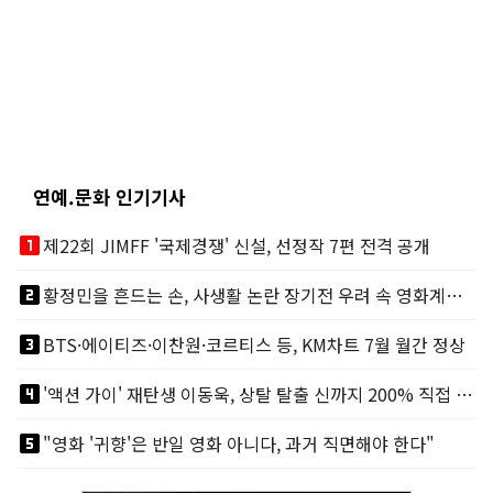
연예.문화 인기기사
looks_one
제22회 JIMFF '국제경쟁' 신설, 선정작 7편 전격 공개
looks_two
황정민을 흔드는 손, 사생활 논란 장기전 우려 속 영화계도 리스크
looks_3
BTS·에이티즈·이찬원·코르티스 등, KM차트 7월 월간 정상
looks_4
'액션 가이' 재탄생 이동욱, 상탈 탈출 신까지 200% 직접 소화
looks_5
"영화 '귀향'은 반일 영화 아니다, 과거 직면해야 한다"