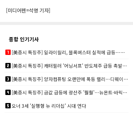
[미디어펜=석명 기자]
종합 인기기사
looks_one
[美증시 특징주] 일라이릴리, 블록버스터 실적에 급등…마운자로 매출 폭발
looks_two
[美증시 특징주] 캐터필러 '어닝서프' 반도체주 급등 촉발…"AI 데이터센터 건설 강력"
looks_3
[美증시 특징주] 양자컴퓨팅 오랜만에 폭등 랠리…디웨이브·아이온큐 주도
looks_4
[美증시 특징주] 금값 급등에 광산주 '훨훨'…뉴몬트·바릭마이닝 주도
looks_5
오너 3세 '실행형 뉴 리더십' 시대 연다