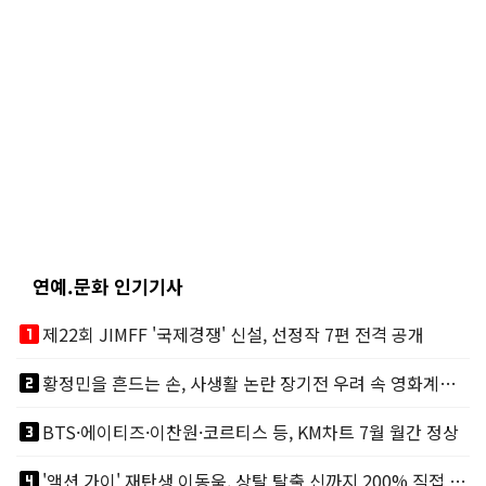
연예.문화 인기기사
looks_one
제22회 JIMFF '국제경쟁' 신설, 선정작 7편 전격 공개
looks_two
황정민을 흔드는 손, 사생활 논란 장기전 우려 속 영화계도 리스크
looks_3
BTS·에이티즈·이찬원·코르티스 등, KM차트 7월 월간 정상
looks_4
'액션 가이' 재탄생 이동욱, 상탈 탈출 신까지 200% 직접 소화