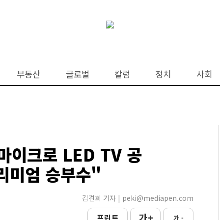
부동산
글로벌
칼럼
정치
사회
마이크로 LED TV 공
리미엄 승부수"
김견희 기자 | peki@mediapen.com
가 +
프린트
가 -