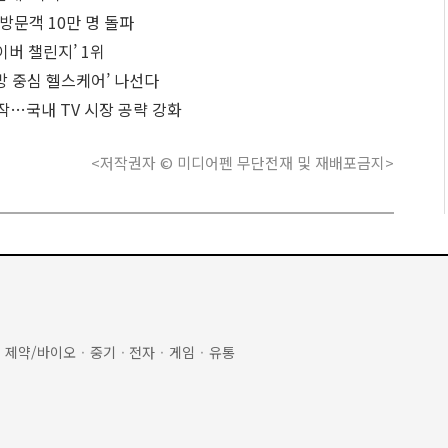
방문객 10만 명 돌파
사이버 챌린지’ 1위
방 중심 헬스케어’ 나선다
시작…국내 TV 시장 공략 강화
<저작권자 © 미디어펜 무단전재 및 재배포금지>
·
제약/바이오
·
중기
·
전자
·
게임
·
유통