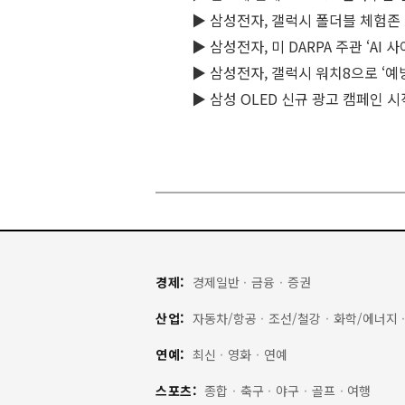
▶ 삼성전자, 갤럭시 폴더블 체험존 
▶ 삼성전자, 미 DARPA 주관 ‘AI 
▶ 삼성전자, 갤럭시 워치8으로 ‘예
▶ 삼성 OLED 신규 광고 캠페인 
경제:
경제일반
·
금융
·
증권
산업:
자동차/항공
·
조선/철강
·
화학/에너지
연예:
최신
·
영화
·
연예
스포츠:
종합
·
축구
·
야구
·
골프
·
여행