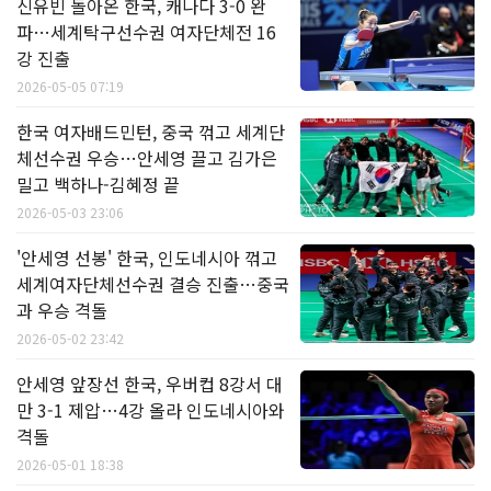
신유빈 돌아온 한국, 캐나다 3-0 완
파…세계탁구선수권 여자단체전 16
강 진출
2026-05-05 07:19
한국 여자배드민턴, 중국 꺾고 세계단
체선수권 우승…안세영 끌고 김가은
밀고 백하나-김혜정 끝
2026-05-03 23:06
'안세영 선봉' 한국, 인도네시아 꺾고
세계여자단체선수권 결승 진출…중국
과 우승 격돌
2026-05-02 23:42
안세영 앞장선 한국, 우버컵 8강서 대
만 3-1 제압…4강 올라 인도네시아와
격돌
2026-05-01 18:38