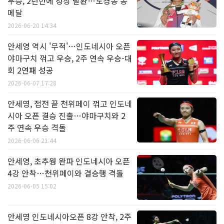
우승, 2년만에 정상 탈환…도경동 동
메달
2026-06-20 14:34
안세영 역시 '무적'…인도네시아 오픈
야마구치 꺾고 우승, 2주 연속 우승-대
회 2연패 성공
2026-06-07 17:28
안세영, 접전 끝 천위페이 꺾고 인도네
시아 오픈 결승 진출…야마구치와 2
주 연속 우승 격돌
2026-06-06 21:44
안세영, 초추웡 완파 인도네시아 오픈
4강 안착…천위페이와 결승행 격돌
2026-06-05 15:02
안세영 인도네시아오픈 8강 안착, 2주