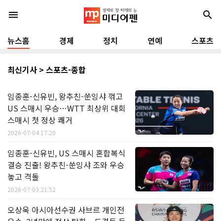
menu
search
뉴스홈
경제
정치
연예
스포츠
최신기사 > 스포츠-종합
임종훈-신유빈, 왕추친-쑨잉샤 꺾고
US 스매시 우승…WTT 최상위 대회
스매시 첫 정상 쾌거
2026-07-04 17:20
임종훈-신유빈, US 스매시 혼합복식
결승 진출! 왕추친-쑨잉샤 조와 우승
놓고 격돌
2026-07-03 21:52
오상욱 아시아선수권 사브르 개인전