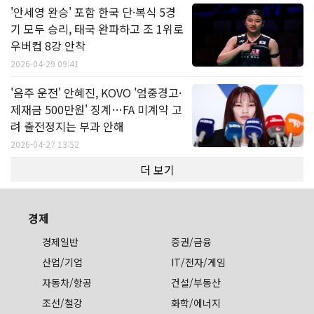
'안세영 완승' 포함 한국 단·복식 5경
기 모두 승리, 태국 완파하고 조 1위로
우버컵 8강 안착
2026-04-29 09:41
'음주 운전' 안혜진, KOVO '엄중경고·
제재금 500만원' 징계…FA 미계약 고
려 출전정지는 부과 안해
2026-04-27 13:52
더 보기
경제
경제일반
증권/금융
산업/기업
IT/전자/게임
자동차/항공
건설/부동산
조선/철강
화학/에너지