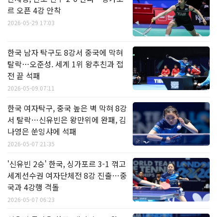
르 오픈 4강 안착
2026-05-29 17:03
한국 남자 탁구도 8강서 중국에 막혀
탈락…오준성. 세계 1위 왕추친과 접
전 끝 석패
2026-05-09 07:11
한국 여자탁구, 중국 높은 벽 막혀 8강
서 탈락…신유빈은 왕만위에 완패, 김
나영은 쑨잉샤에 석패
2026-05-07 21:35
'신유빈 2승' 한국, 싱가포르 3-1 꺾고
세계선수권 여자단체전 8강 진출…중
국과 4강행 격돌
2026-05-07 06:23