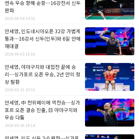
연속 우승 향해 순항…16강전서 신두
완파
2026-06-04 14:32
안세영, 인도네시아오픈 32강 가볍게
통과…16강서 신두(인두)와 6일 만에
재대결
2026-06-03 16:18
안세영, 야마구치와 대접전 끝에 승
리…싱가포르 오픈 우승, 2년 만의 정
상 탈환
2026-05-31 20:10
안세영, 中 천위페이에 역전승…싱가
포르 오픈 결승 진출, 日 야마구치와
우승 다툼
2026-05-30 18:14
안세영, 인도 신두 2-0 완파…싱가포